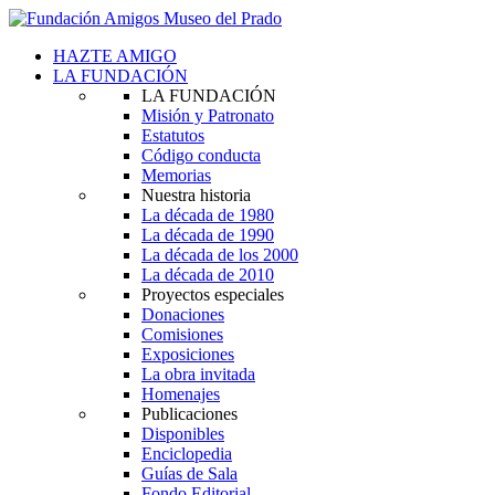
HAZTE AMIGO
LA FUNDACIÓN
LA FUNDACIÓN
Misión y Patronato
Estatutos
Código conducta
Memorias
Nuestra historia
La década de 1980
La década de 1990
La década de los 2000
La década de 2010
Proyectos especiales
Donaciones
Comisiones
Exposiciones
La obra invitada
Homenajes
Publicaciones
Disponibles
Enciclopedia
Guías de Sala
Fondo Editorial