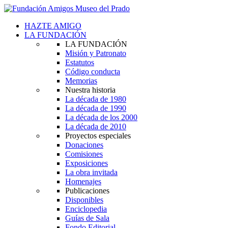
HAZTE AMIGO
LA FUNDACIÓN
LA FUNDACIÓN
Misión y Patronato
Estatutos
Código conducta
Memorias
Nuestra historia
La década de 1980
La década de 1990
La década de los 2000
La década de 2010
Proyectos especiales
Donaciones
Comisiones
Exposiciones
La obra invitada
Homenajes
Publicaciones
Disponibles
Enciclopedia
Guías de Sala
Fondo Editorial