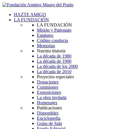
HAZTE AMIGO
LA FUNDACIÓN
LA FUNDACIÓN
Misión y Patronato
Estatutos
Código conducta
Memorias
Nuestra historia
La década de 1980
La década de 1990
La década de los 2000
La década de 2010
Proyectos especiales
Donaciones
Comisiones
Exposiciones
La obra invitada
Homenajes
Publicaciones
Disponibles
Enciclopedia
Guías de Sala
Fondo Editorial