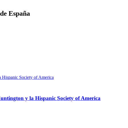
a de España
ntington y la Hispanic Society of America