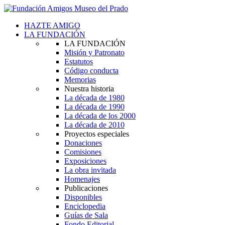
HAZTE AMIGO
LA FUNDACIÓN
LA FUNDACIÓN
Misión y Patronato
Estatutos
Código conducta
Memorias
Nuestra historia
La década de 1980
La década de 1990
La década de los 2000
La década de 2010
Proyectos especiales
Donaciones
Comisiones
Exposiciones
La obra invitada
Homenajes
Publicaciones
Disponibles
Enciclopedia
Guías de Sala
Fondo Editorial