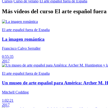
Cursos
Curso de verano
El arte español fuera de España
Más vídeos del curso El arte español fuer
El arte español fuera de España
La imagen romántica
Francisco Calvo Serraller
0:55:35
2017
El arte español fuera de España
Un museo de arte español para América: Archer M. Hu
Mitchell Codding
1:02:21
2017