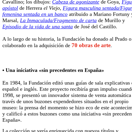
Cavallino; los dibujos:
Cabeza de agonizante
de Goya,
Figu
apóstol
de Herrera
el Viejo
,
Figura masculina sentada/Figu
femenina sentada en un banco
atribuido a Mariano Fortuny 
Marsal,
La Inmaculada/Fragmento de carta
de Murillo y
Episodio de la vida de una santa
de José del Castillo.
A lo largo de su historia, la Fundación ha donado al Prado o
70 obras de arte
colaborado en la adquisición de
.
• Una iniciativa «sin precedentes en España»
En 1984, la Fundación editó unas guías de sala explicativas
español e inglés. Este proyecto recibiría gran impulso cuand
1998, se presentó un innovador sistema de venta automática
través de unos buzones expendedores situados en el propio
museo: la prensa del momento se hizo eco de este aconteci
y calificó a estos buzones como una iniciativa «sin preceden
España».
La colección se vería enriquecida con nuevos títulos y