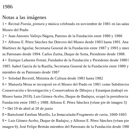
1986
Notas a las imágenes
1 • Recital
Poesía, pintura y música
celebrado en noviembre de 1981 en las salas
Museo del Prado
2 • Juan Antonio Vallejo-Nágera, Patrono de la Fundación entre 1980 y 1986
3 • Alfonso E. Pérez Sánchez fue Director del Museo desde 1983 hasta 1991. Ana
Martínez de Aguilar, Secretaria General de la Fundación entre 1987 y 1993 y mi
su Patronato desde 1994. Carlos Zurita, Duque de Soria, Presidente desde 1988.
4 • Enrique Lafuente Ferrari, Fundador de la Fundación y Presidente desde 1980 
1985. Isabel García de la Rasilla, Secretaria General de la Fundación entre 1980 
miembro de su Patronato desde 1987
5 • Soledad Becerril, Ministra de Cultura desde 1981 hasta 1982
6 • Manuela Mena se incorporó en el Museo del Prado en 1981 como Subdirecto
Conservación e Investigación y Conservadora de Dibujos y Estampas (trabajó en 
Museo hasta 2018). Luis Gómez-Acebo, Duque de Badajoz, ocupó la presidencia 
Fundación entre 1985 y 1988. Alfonso E. Pérez Sánchez (véase pie de imagen 3)
7 • Del 19 de abril al 20 de junio
8 • Bartolomé Esteban Murillo,
La Inmaculada/Fragmento de carta
, 1660-1665
9 • Luis Gómez-Acebo, Duque de Badajoz, y Alfonso E. Pérez Sánchez (véase pie
imagen 6). José Felipe Bertrán miembro del Patronato de la Fundación desde 198