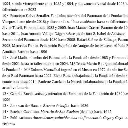
1994, siendo vicrepsidente entre 1985 y 1994, y nuevamente vocal desde 1998 h
fallecimiento en 2025
10 • Francisco Calvo Serraller, Fundador, miembro del Patronato de la Fundación
Vicepresidente (desde 2018) y director de su línea académica hasta su fallecimien
Javier Tusell, Patrono desde 1983 y 2005. Juan Manuel Grasett, Patrono desde 1
hasta 2011. Juan Antonio Vallejo-Nágera véase pie de foto 2. Isabel de Azcárate,
Secretaria del Patronato desde 1980 hasta 2008. Rafael Suárez de Zuloaga, Patron
2008. Mercedes Franco, Federación Española de Amigos de los Museos. Alfredo P
Armiñán, Patrono hasta 1996
11 • José Lladó, miembro del Patronato de la Fundación desde 1983 y Patrono d
desde 2021 hasta su fallecimiento en 2024. M.ª Teresa Martín Bourgon colaborad
la Fundación. M.ª Dolores Muruzábal ingresó en el Museo en 1972, donde fue Sec
de su Real Patronato hasta 2021. Elena Ruiz, trabajadora de la Fundación desde s
comienzos hasta 2014. Paulette García de la Noceda colaboradora de la Fundació
actual voluntaria
12 • Gerardo Rueda, artista y miembro del Patronato de la Fundación de 1980 ha
1996
13 • Juan van der Hamen,
Retrato de bufón
, hacia 1626
14 • Esteban Cavallino,
Martirio de San Esteban
(detalle), hacia 1645
15 • Publicaciones
Antecedentes, coincidencias e influencias de Goya
y
Goya: n
visiones