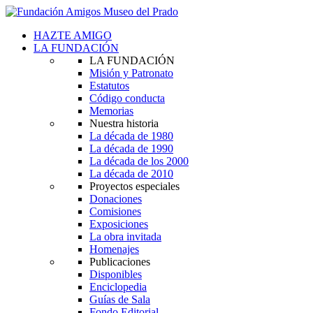
HAZTE AMIGO
LA FUNDACIÓN
LA FUNDACIÓN
Misión y Patronato
Estatutos
Código conducta
Memorias
Nuestra historia
La década de 1980
La década de 1990
La década de los 2000
La década de 2010
Proyectos especiales
Donaciones
Comisiones
Exposiciones
La obra invitada
Homenajes
Publicaciones
Disponibles
Enciclopedia
Guías de Sala
Fondo Editorial