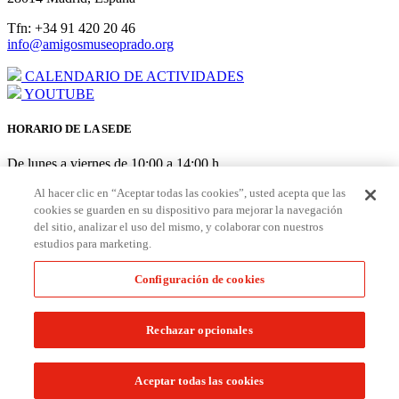
Tfn: +34 91 420 20 46
info@amigosmuseoprado.org
CALENDARIO DE ACTIVIDADES
YOUTUBE
HORARIO DE LA SEDE
De lunes a viernes de 10:00 a 14:00 h
AGOSTO: cerrado del 3 al 21
Al hacer clic en “Aceptar todas las cookies”, usted acepta que las
cookies se guarden en su dispositivo para mejorar la navegación
HORARIO PUNTO DE AMIGOS EN EL MUSEO
del sitio, analizar el uso del mismo, y colaborar con nuestros
estudios para marketing.
De lunes a sábado de 10:00 a 19:30 h Domingo/festivos de 10:00 a
18:30 h
Configuración de cookies
Hazte
Amigo
Aviso Legal
|
Política de Cookies
|
Configuración de Cookies
|
Rechazar opcionales
Políticas de Privacidad y Devolución
© Fundación Amigos del Museo del Prado. Todos los derechos
Aceptar todas las cookies
reservados