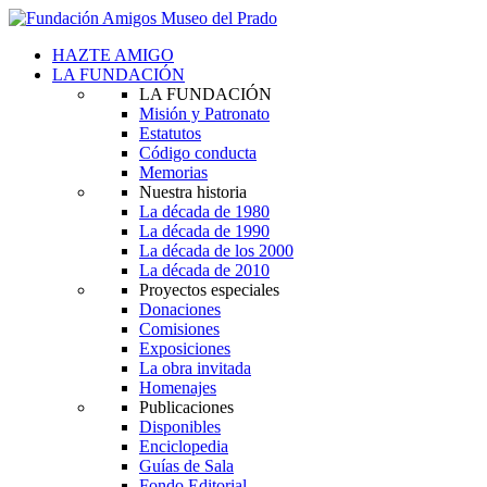
HAZTE AMIGO
LA FUNDACIÓN
LA FUNDACIÓN
Misión y Patronato
Estatutos
Código conducta
Memorias
Nuestra historia
La década de 1980
La década de 1990
La década de los 2000
La década de 2010
Proyectos especiales
Donaciones
Comisiones
Exposiciones
La obra invitada
Homenajes
Publicaciones
Disponibles
Enciclopedia
Guías de Sala
Fondo Editorial