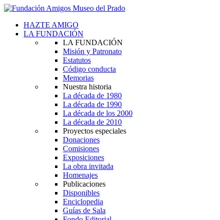
HAZTE AMIGO
LA FUNDACIÓN
LA FUNDACIÓN
Misión y Patronato
Estatutos
Código conducta
Memorias
Nuestra historia
La década de 1980
La década de 1990
La década de los 2000
La década de 2010
Proyectos especiales
Donaciones
Comisiones
Exposiciones
La obra invitada
Homenajes
Publicaciones
Disponibles
Enciclopedia
Guías de Sala
Fondo Editorial