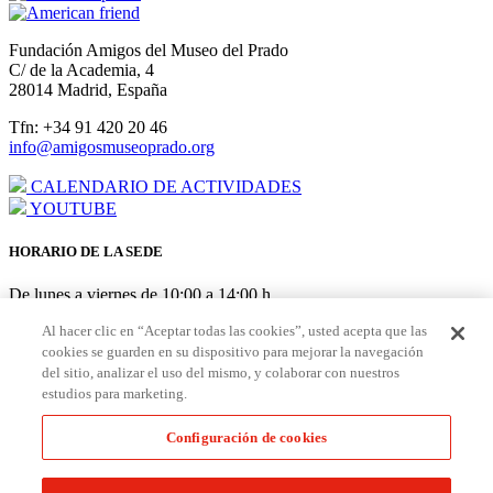
Fundación Amigos del Museo del Prado
C/ de la Academia, 4
28014 Madrid, España
Tfn: +34 91 420 20 46
info@amigosmuseoprado.org
CALENDARIO DE ACTIVIDADES
YOUTUBE
HORARIO DE LA SEDE
De lunes a viernes de 10:00 a 14:00 h
AGOSTO: cerrado del 3 al 21
Al hacer clic en “Aceptar todas las cookies”, usted acepta que las
cookies se guarden en su dispositivo para mejorar la navegación
HORARIO PUNTO DE AMIGOS EN EL MUSEO
del sitio, analizar el uso del mismo, y colaborar con nuestros
estudios para marketing.
De lunes a sábado de 10:00 a 19:30 h Domingo/festivos de 10:00 a
18:30 h
Configuración de cookies
Hazte
Amigo