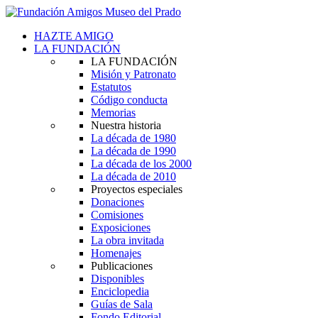
HAZTE AMIGO
LA FUNDACIÓN
LA FUNDACIÓN
Misión y Patronato
Estatutos
Código conducta
Memorias
Nuestra historia
La década de 1980
La década de 1990
La década de los 2000
La década de 2010
Proyectos especiales
Donaciones
Comisiones
Exposiciones
La obra invitada
Homenajes
Publicaciones
Disponibles
Enciclopedia
Guías de Sala
Fondo Editorial