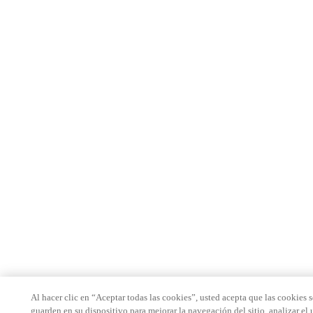
Al hacer clic en “Aceptar todas las cookies”, usted acepta que las cookies 
guarden en su dispositivo para mejorar la navegación del sitio, analizar el 