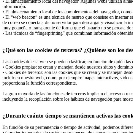
• El almacenamiento local del navegador. Algunas webs utilizan almac
información.
• El almacenamiento local de los complementos del navegador, como po
• El “web beacon” es una técnica de rastreo que consiste en insertar
de correo se conecta a dicho servidor para descargar y visualizar la i
muy pequeña o transparente de forma que el usuario no se percata de s
• Las técnicas de “fingerprinting” que combinan información obtenida d
¿Qué son las cookies de terceros? ¿Quiénes son los de
Las cookies de esta web se pueden clasificar, en función de quién las 
• Cookies propias: se crean y manejan desde nuestros sitios y dominio
• Cookies de terceros: son las cookies que se crean y se manejan desd
incluir en nuestra web, como, por ejemplo: mapas interactivos, vídeos 
proporciona la función correspondiente.
La gran mayoría de las funciones de terceros implican el acceso o recop
incluyendo la recopilación sobre los hábitos de navegación para mostrar
¿Durante cuánto tiempo se mantienen activas las cooki
En función de su permanencia o tiempo de actividad, podemos diferen
• Cookies temporales de sesión; permanecen almacenadas en el equipo 