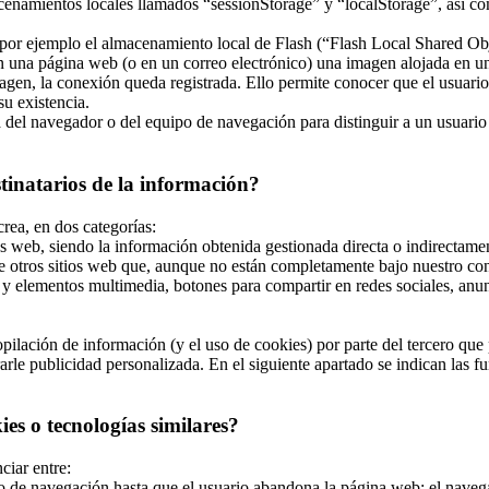
enamientos locales llamados “sessionStorage” y “localStorage”, así co
r ejemplo el almacenamiento local de Flash (“Flash Local Shared Objec
 en una página web (o en un correo electrónico) una imagen alojada en 
magen, la conexión queda registrada. Ello permite conocer que el usuari
u existencia.
el navegador o del equipo de navegación para distinguir a un usuario en
stinatarios de la información?
crea, en dos categorías:
s web, siendo la información obtenida gestionada directa o indirectamen
e otros sitios web que, aunque no están completamente bajo nuestro con
y elementos multimedia, botones para compartir en redes sociales, anunci
ilación de información (y el uso de cookies) por parte del tercero que p
le publicidad personalizada. En el siguiente apartado se indican las fun
es o tecnologías similares?
ciar entre:
de navegación hasta que el usuario abandona la página web; el navegad