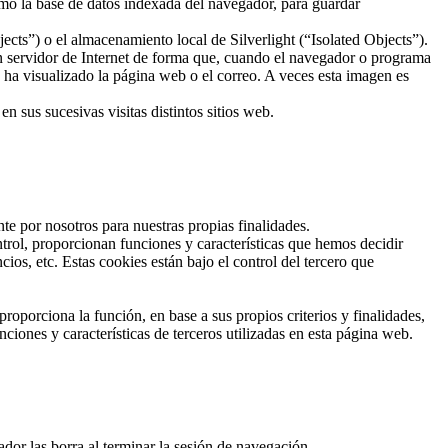
mo la base de datos indexada del navegador, para guardar
ts”) o el almacenamiento local de Silverlight (“Isolated Objects”).
un servidor de Internet de forma que, cuando el navegador o programa
o ha visualizado la página web o el correo. A veces esta imagen es
 sus sucesivas visitas distintos sitios web.
te por nosotros para nuestras propias finalidades.
trol, proporcionan funciones y características que hemos decidir
os, etc. Estas cookies están bajo el control del tercero que
roporciona la función, en base a sus propios criterios y finalidades,
ciones y características de terceros utilizadas en esta página web.
or las borra al terminar la sesión de navegación.