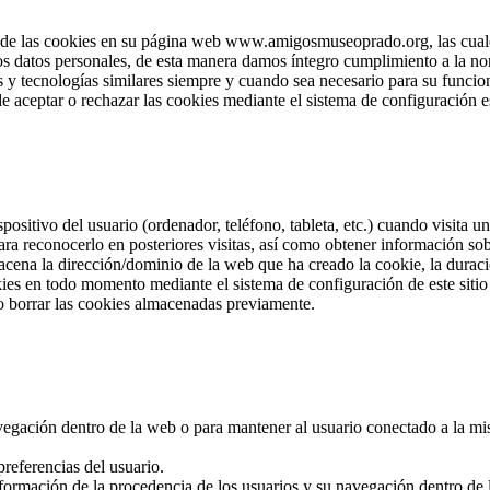
e las cookies en su página web www.amigosmuseoprado.org, las cuales 
los datos personales, de esta manera damos íntegro cumplimiento a la no
 y tecnologías similares siempre y cuando sea necesario para su funcion
e aceptar o rechazar las cookies mediante el sistema de configuración e
positivo del usuario (ordenador, teléfono, tableta, etc.) cuando visita
ra reconocerlo en posteriores visitas, así como obtener información so
cena la dirección/dominio de la web que ha creado la cookie, la duració
okies en todo momento mediante el sistema de configuración de este sit
o borrar las cookies almacenadas previamente.
navegación dentro de la web o para mantener al usuario conectado a la mi
referencias del usuario.
nformación de la procedencia de los usuarios y su navegación dentro de la