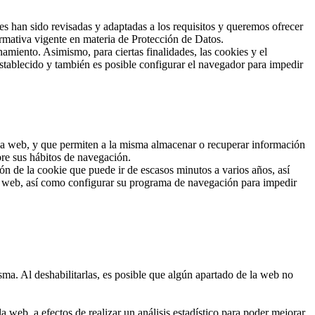
han sido revisadas y adaptadas a los requisitos y queremos ofrecer
rmativa vigente en materia de Protección de Datos.
amiento. Asimismo, para ciertas finalidades, las cookies y el
stablecido y también es posible configurar el navegador para impedir
 una web, y que permiten a la misma almacenar o recuperar información
bre sus hábitos de navegación.
n de la cookie que puede ir de escasos minutos a varios años, así
io web, así como configurar su programa de navegación para impedir
sma. Al deshabilitarlas, es posible que algún apartado de la web no
 web, a efectos de realizar un análisis estadístico para poder mejorar