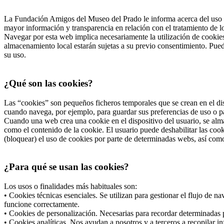
La Fundación Amigos del Museo del Prado le informa acerca del uso d
mayor información y transparencia en relación con el tratamiento de 
Navegar por esta web implica necesariamente la utilización de cookies
almacenamiento local estarán sujetas a su previo consentimiento. Pued
su uso.
¿Qué son las cookies?
Las “cookies” son pequeños ficheros temporales que se crean en el dis
cuando navega, por ejemplo, para guardar sus preferencias de uso o pa
Cuando una web crea una cookie en el dispositivo del usuario, se alma
como el contenido de la cookie. El usuario puede deshabilitar las co
(bloquear) el uso de cookies por parte de determinadas webs, así com
¿Para qué se usan las cookies?
Los usos o finalidades más habituales son:
• Cookies técnicas esenciales. Se utilizan para gestionar el flujo de 
funcione correctamente.
• Cookies de personalización. Necesarias para recordar determinadas p
• Cookies analíticas. Nos ayudan a nosotros y a terceros a recopilar i