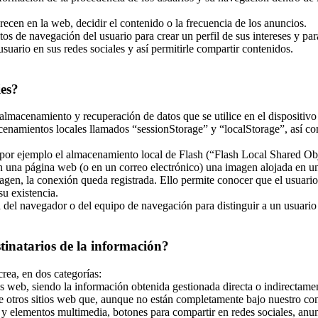
recen en la web, decidir el contenido o la frecuencia de los anuncios.
tos de navegación del usuario para crear un perfil de sus intereses y pa
usuario en sus redes sociales y así permitirle compartir contenidos.
ies?
almacenamiento y recuperación de datos que se utilice en el dispositivo
enamientos locales llamados “sessionStorage” y “localStorage”, así co
r ejemplo el almacenamiento local de Flash (“Flash Local Shared Objec
 en una página web (o en un correo electrónico) una imagen alojada en 
magen, la conexión queda registrada. Ello permite conocer que el usuari
u existencia.
el navegador o del equipo de navegación para distinguir a un usuario en
stinatarios de la información?
crea, en dos categorías:
s web, siendo la información obtenida gestionada directa o indirectamen
e otros sitios web que, aunque no están completamente bajo nuestro con
y elementos multimedia, botones para compartir en redes sociales, anunci