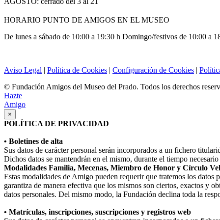
AGOSTO: cerrado del 3 al 21
HORARIO PUNTO DE AMIGOS EN EL MUSEO
De lunes a sábado de 10:00 a 19:30 h Domingo/festivos de 10:00 a 1
Aviso Legal
|
Política de Cookies
|
Configuración de Cookies
|
Políti
© Fundación Amigos del Museo del Prado. Todos los derechos reser
Hazte
Amigo
×
POLÍTICA DE PRIVACIDAD
• Boletines de alta
Sus datos de carácter personal serán incorporados a un fichero titula
Dichos datos se mantendrán en el mismo, durante el tiempo necesario p
Modalidades Familia, Mecenas, Miembro de Honor y Círculo Ve
Estas modalidades de Amigo pueden requerir que tratemos los datos perso
garantiza de manera efectiva que los mismos son ciertos, exactos y obt
datos personales. Del mismo modo, la Fundación declina toda la respo
• Matrículas, inscripciones, suscripciones y registros web