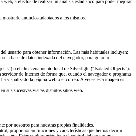
 web, a efectos de realizar un análisis estadístico para poder mejorar
ra mostrarle anuncios adaptados a los mismos.
 del usuario para obtener información. Las más habituales incluyen:
mo la base de datos indexada del navegador, para guardar
ts”) o el almacenamiento local de Silverlight (“Isolated Objects”).
un servidor de Internet de forma que, cuando el navegador o programa
o ha visualizado la página web o el correo. A veces esta imagen es
 sus sucesivas visitas distintos sitios web.
te por nosotros para nuestras propias finalidades.
trol, proporcionan funciones y características que hemos decidir
os, etc. Estas cookies están bajo el control del tercero que