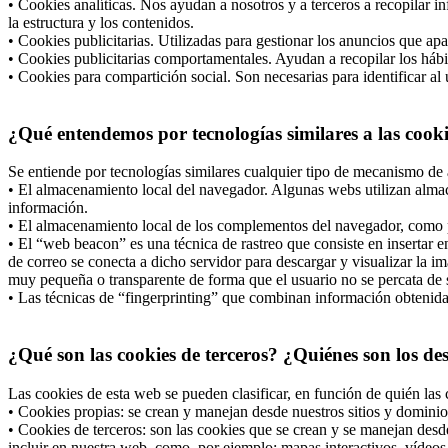
• Cookies analíticas. Nos ayudan a nosotros y a terceros a recopilar i
la estructura y los contenidos.
• Cookies publicitarias. Utilizadas para gestionar los anuncios que apa
• Cookies publicitarias comportamentales. Ayudan a recopilar los hábi
• Cookies para compartición social. Son necesarias para identificar al 
¿Qué entendemos por tecnologías similares a las cook
Se entiende por tecnologías similares cualquier tipo de mecanismo de 
• El almacenamiento local del navegador. Algunas webs utilizan almac
información.
• El almacenamiento local de los complementos del navegador, como po
• El “web beacon” es una técnica de rastreo que consiste en insertar
de correo se conecta a dicho servidor para descargar y visualizar la i
muy pequeña o transparente de forma que el usuario no se percata de s
• Las técnicas de “fingerprinting” que combinan información obtenida d
¿Qué son las cookies de terceros? ¿Quiénes son los de
Las cookies de esta web se pueden clasificar, en función de quién las 
• Cookies propias: se crean y manejan desde nuestros sitios y dominio
• Cookies de terceros: son las cookies que se crean y se manejan desd
incluir en nuestra web, como, por ejemplo: mapas interactivos, vídeos 