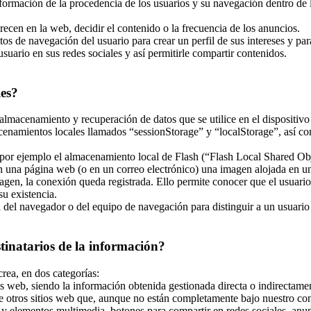
nformación de la procedencia de los usuarios y su navegación dentro de la
recen en la web, decidir el contenido o la frecuencia de los anuncios.
tos de navegación del usuario para crear un perfil de sus intereses y pa
usuario en sus redes sociales y así permitirle compartir contenidos.
ies?
almacenamiento y recuperación de datos que se utilice en el dispositivo
enamientos locales llamados “sessionStorage” y “localStorage”, así co
r ejemplo el almacenamiento local de Flash (“Flash Local Shared Objec
 en una página web (o en un correo electrónico) una imagen alojada en 
magen, la conexión queda registrada. Ello permite conocer que el usuari
u existencia.
el navegador o del equipo de navegación para distinguir a un usuario en
stinatarios de la información?
crea, en dos categorías:
s web, siendo la información obtenida gestionada directa o indirectamen
e otros sitios web que, aunque no están completamente bajo nuestro con
y elementos multimedia, botones para compartir en redes sociales, anunci