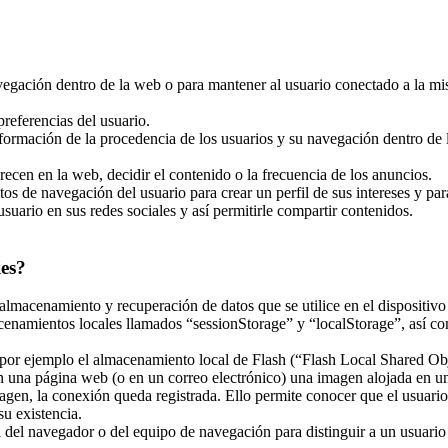
navegación dentro de la web o para mantener al usuario conectado a la mi
referencias del usuario.
nformación de la procedencia de los usuarios y su navegación dentro de la
recen en la web, decidir el contenido o la frecuencia de los anuncios.
tos de navegación del usuario para crear un perfil de sus intereses y pa
usuario en sus redes sociales y así permitirle compartir contenidos.
ies?
almacenamiento y recuperación de datos que se utilice en el dispositivo
enamientos locales llamados “sessionStorage” y “localStorage”, así co
r ejemplo el almacenamiento local de Flash (“Flash Local Shared Objec
 en una página web (o en un correo electrónico) una imagen alojada en 
magen, la conexión queda registrada. Ello permite conocer que el usuari
u existencia.
el navegador o del equipo de navegación para distinguir a un usuario en