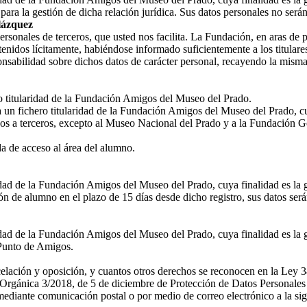
ara la gestión de dicha relación jurídica. Sus datos personales no ser
lázquez
nales de terceros, que usted nos facilita. La Fundación, en aras de prot
enidos lícitamente, habiéndose informado suficientemente a los titulares
nsabilidad sobre dichos datos de carácter personal, recayendo la misma
ro titularidad de la Fundación Amigos del Museo del Prado.
a un fichero titularidad de la Fundación Amigos del Museo del Prado, cu
os a terceros, excepto al Museo Nacional del Prado y a la Fundación G
 de acceso al área del alumno.
ridad de la Fundación Amigos del Museo del Prado, cuya finalidad es la 
n de alumno en el plazo de 15 días desde dicho registro, sus datos ser
idad de la Fundación Amigos del Museo del Prado, cuya finalidad es la g
l Punto de Amigos.
ncelación y oposición, y cuantos otros derechos se reconocen en la Ley 3
rgánica 3/2018, de 5 de diciembre de Protección de Datos Personales y
diante comunicación postal o por medio de correo electrónico a la sig