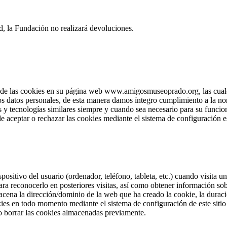
d, la Fundación no realizará devoluciones.
e las cookies en su página web www.amigosmuseoprado.org, las cuales 
los datos personales, de esta manera damos íntegro cumplimiento a la no
 y tecnologías similares siempre y cuando sea necesario para su funcion
e aceptar o rechazar las cookies mediante el sistema de configuración e
positivo del usuario (ordenador, teléfono, tableta, etc.) cuando visita
ra reconocerlo en posteriores visitas, así como obtener información so
cena la dirección/dominio de la web que ha creado la cookie, la duració
okies en todo momento mediante el sistema de configuración de este sit
o borrar las cookies almacenadas previamente.