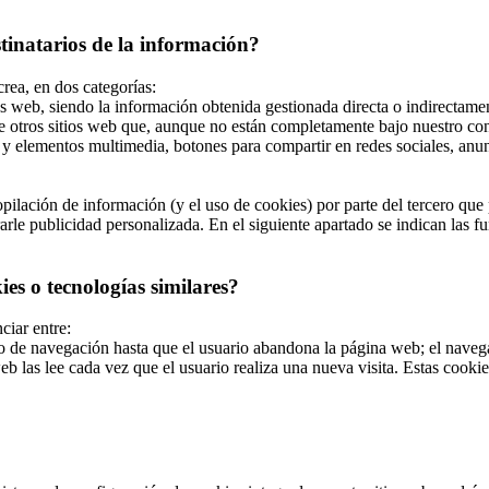
stinatarios de la información?
crea, en dos categorías:
s web, siendo la información obtenida gestionada directa o indirectamen
e otros sitios web que, aunque no están completamente bajo nuestro con
y elementos multimedia, botones para compartir en redes sociales, anunci
ilación de información (y el uso de cookies) por parte del tercero que p
le publicidad personalizada. En el siguiente apartado se indican las fun
es o tecnologías similares?
ciar entre:
de navegación hasta que el usuario abandona la página web; el navegad
b las lee cada vez que el usuario realiza una nueva visita. Estas cook