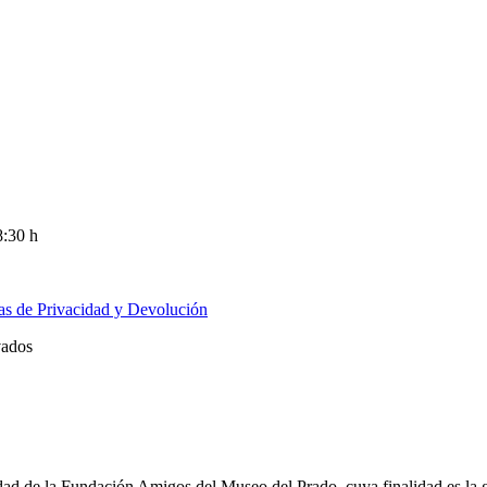
8:30 h
cas de Privacidad y Devolución
vados
ridad de la Fundación Amigos del Museo del Prado, cuya finalidad es la 