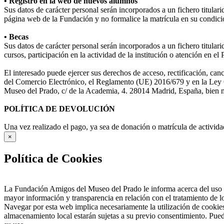
• Registro en la web de nuevos alumnos
Sus datos de carácter personal serán incorporados a un fichero titula
página web de la Fundación y no formalice la matrícula en su condició
• Becas
Sus datos de carácter personal serán incorporados a un fichero titular
cursos, participación en la actividad de la institución o atención en e
El interesado puede ejercer sus derechos de acceso, rectificación, ca
del Comercio Electrónico, el Reglamento (UE) 2016/679 y en la Ley O
Museo del Prado, c/ de la Academia, 4. 28014 Madrid, España, bien me
POLÍTICA DE DEVOLUCIÓN
Una vez realizado el pago, ya sea de donación o matrícula de activida
×
Política de Cookies
La Fundación Amigos del Museo del Prado le informa acerca del uso d
mayor información y transparencia en relación con el tratamiento de 
Navegar por esta web implica necesariamente la utilización de cookies
almacenamiento local estarán sujetas a su previo consentimiento. Pued