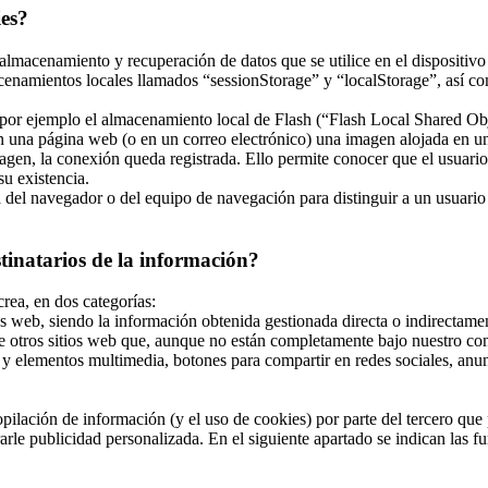
ies?
almacenamiento y recuperación de datos que se utilice en el dispositivo
enamientos locales llamados “sessionStorage” y “localStorage”, así co
r ejemplo el almacenamiento local de Flash (“Flash Local Shared Objec
 en una página web (o en un correo electrónico) una imagen alojada en 
magen, la conexión queda registrada. Ello permite conocer que el usuari
u existencia.
el navegador o del equipo de navegación para distinguir a un usuario en
stinatarios de la información?
crea, en dos categorías:
s web, siendo la información obtenida gestionada directa o indirectamen
e otros sitios web que, aunque no están completamente bajo nuestro con
y elementos multimedia, botones para compartir en redes sociales, anunci
ilación de información (y el uso de cookies) por parte del tercero que p
le publicidad personalizada. En el siguiente apartado se indican las fun