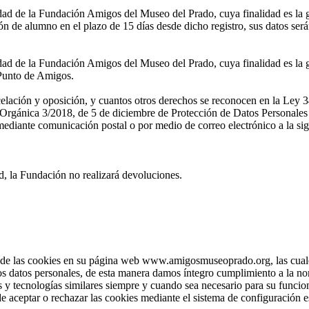
ridad de la Fundación Amigos del Museo del Prado, cuya finalidad es la 
n de alumno en el plazo de 15 días desde dicho registro, sus datos ser
idad de la Fundación Amigos del Museo del Prado, cuya finalidad es la g
l Punto de Amigos.
ncelación y oposición, y cuantos otros derechos se reconocen en la Ley 3
rgánica 3/2018, de 5 de diciembre de Protección de Datos Personales y
diante comunicación postal o por medio de correo electrónico a la sig
d, la Fundación no realizará devoluciones.
e las cookies en su página web www.amigosmuseoprado.org, las cuales 
los datos personales, de esta manera damos íntegro cumplimiento a la no
 y tecnologías similares siempre y cuando sea necesario para su funcion
e aceptar o rechazar las cookies mediante el sistema de configuración e