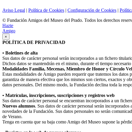
Aviso Legal
|
Política de Cookies
|
Configuración de Cookies
|
Políti
© Fundación Amigos del Museo del Prado. Todos los derechos reser
Hazte
Amigo
×
POLÍTICA DE PRIVACIDAD
• Boletines de alta
Sus datos de carácter personal serán incorporados a un fichero titula
Dichos datos se mantendrán en el mismo, durante el tiempo necesario p
Modalidades Familia, Mecenas, Miembro de Honor y Círculo Ve
Estas modalidades de Amigo pueden requerir que tratemos los datos perso
garantiza de manera efectiva que los mismos son ciertos, exactos y obt
datos personales. Del mismo modo, la Fundación declina toda la respo
• Matrículas, inscripciones, suscripciones y registros web
Sus datos de carácter personal se encuentran incorporados a un fiche
Nuevos alumnos
. Sus datos de carácter personal serán incorporados 
novedades de la Fundación. Sus datos personales no serán comunicad
de Verano.
Tenga en cuenta que su baja como Amigo del Museo supone la pérdida