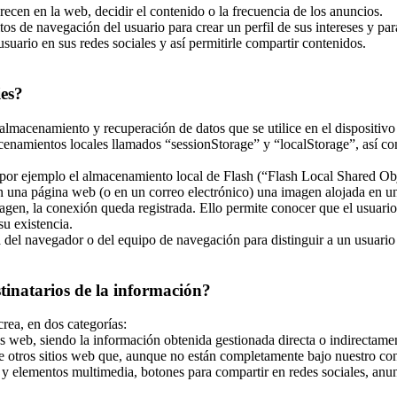
recen en la web, decidir el contenido o la frecuencia de los anuncios.
tos de navegación del usuario para crear un perfil de sus intereses y pa
usuario en sus redes sociales y así permitirle compartir contenidos.
ies?
almacenamiento y recuperación de datos que se utilice en el dispositivo
enamientos locales llamados “sessionStorage” y “localStorage”, así co
r ejemplo el almacenamiento local de Flash (“Flash Local Shared Objec
 en una página web (o en un correo electrónico) una imagen alojada en 
magen, la conexión queda registrada. Ello permite conocer que el usuari
u existencia.
el navegador o del equipo de navegación para distinguir a un usuario en
stinatarios de la información?
crea, en dos categorías:
s web, siendo la información obtenida gestionada directa o indirectamen
e otros sitios web que, aunque no están completamente bajo nuestro con
y elementos multimedia, botones para compartir en redes sociales, anunci