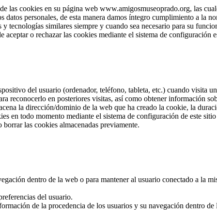
e las cookies en su página web www.amigosmuseoprado.org, las cuales 
los datos personales, de esta manera damos íntegro cumplimiento a la no
 y tecnologías similares siempre y cuando sea necesario para su funcion
e aceptar o rechazar las cookies mediante el sistema de configuración e
positivo del usuario (ordenador, teléfono, tableta, etc.) cuando visita
ra reconocerlo en posteriores visitas, así como obtener información so
cena la dirección/dominio de la web que ha creado la cookie, la duració
okies en todo momento mediante el sistema de configuración de este sit
o borrar las cookies almacenadas previamente.
navegación dentro de la web o para mantener al usuario conectado a la mi
referencias del usuario.
nformación de la procedencia de los usuarios y su navegación dentro de la