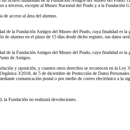
a un fichero titularidad de la Fundación Amigos del Museo del Prado, cu
os a terceros, excepto al Museo Nacional del Prado y a la Fundación G
 de acceso al área del alumno.
ridad de la Fundación Amigos del Museo del Prado, cuya finalidad es la 
n de alumno en el plazo de 15 días desde dicho registro, sus datos ser
idad de la Fundación Amigos del Museo del Prado, cuya finalidad es la g
l Punto de Amigos.
ncelación y oposición, y cuantos otros derechos se reconocen en la Ley 3
rgánica 3/2018, de 5 de diciembre de Protección de Datos Personales y
diante comunicación postal o por medio de correo electrónico a la sig
d, la Fundación no realizará devoluciones.