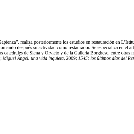
apienza”, realiza posteriormente los estudios en restauración en L’Istit
etomando después su actividad como restaurador. Se especializa en el art
s catedrales de Siena y Orvieto y de la Galleria Borghese, entre otra
8;
Miguel Ángel: una vida inquieta
, 2009;
1545: los últimos días del R