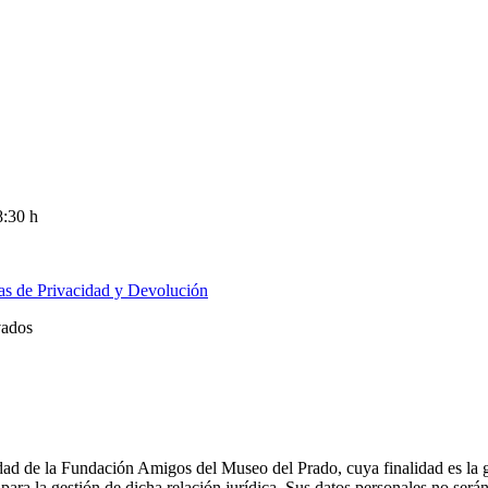
8:30 h
cas de Privacidad y Devolución
vados
ridad de la Fundación Amigos del Museo del Prado, cuya finalidad es la 
ara la gestión de dicha relación jurídica. Sus datos personales no ser