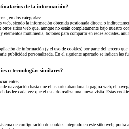
stinatarios de la información?
crea, en dos categorías:
s web, siendo la información obtenida gestionada directa o indirectamen
e otros sitios web que, aunque no están completamente bajo nuestro con
y elementos multimedia, botones para compartir en redes sociales, anunci
ilación de información (y el uso de cookies) por parte del tercero que p
le publicidad personalizada. En el siguiente apartado se indican las fun
es o tecnologías similares?
ciar entre:
de navegación hasta que el usuario abandona la página web; el navegad
b las lee cada vez que el usuario realiza una nueva visita. Estas cook
stema de configuración de cookies integrado en este sitio web, podrá act