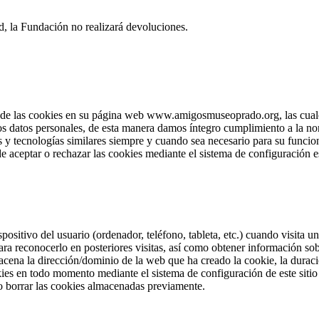
d, la Fundación no realizará devoluciones.
e las cookies en su página web www.amigosmuseoprado.org, las cuales 
los datos personales, de esta manera damos íntegro cumplimiento a la no
 y tecnologías similares siempre y cuando sea necesario para su funcion
e aceptar o rechazar las cookies mediante el sistema de configuración e
positivo del usuario (ordenador, teléfono, tableta, etc.) cuando visita
ra reconocerlo en posteriores visitas, así como obtener información so
cena la dirección/dominio de la web que ha creado la cookie, la duració
okies en todo momento mediante el sistema de configuración de este sit
o borrar las cookies almacenadas previamente.