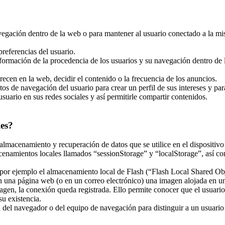
navegación dentro de la web o para mantener al usuario conectado a la mi
referencias del usuario.
nformación de la procedencia de los usuarios y su navegación dentro de la
recen en la web, decidir el contenido o la frecuencia de los anuncios.
tos de navegación del usuario para crear un perfil de sus intereses y pa
usuario en sus redes sociales y así permitirle compartir contenidos.
ies?
almacenamiento y recuperación de datos que se utilice en el dispositivo
enamientos locales llamados “sessionStorage” y “localStorage”, así co
r ejemplo el almacenamiento local de Flash (“Flash Local Shared Objec
 en una página web (o en un correo electrónico) una imagen alojada en 
magen, la conexión queda registrada. Ello permite conocer que el usuari
u existencia.
el navegador o del equipo de navegación para distinguir a un usuario en