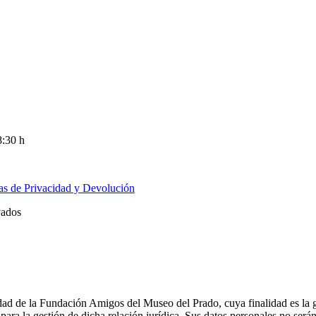
8:30 h
cas de Privacidad y Devolución
vados
ridad de la Fundación Amigos del Museo del Prado, cuya finalidad es la 
ara la gestión de dicha relación jurídica. Sus datos personales no ser