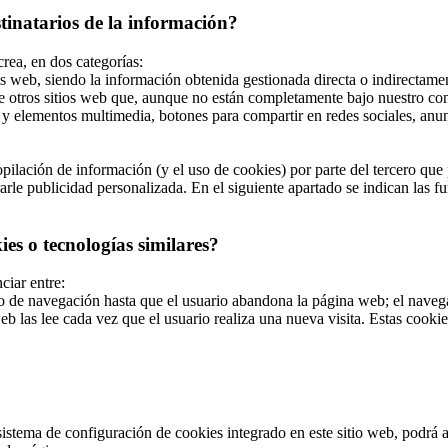
stinatarios de la información?
crea, en dos categorías:
s web, siendo la información obtenida gestionada directa o indirectamen
e otros sitios web que, aunque no están completamente bajo nuestro con
y elementos multimedia, botones para compartir en redes sociales, anunci
ilación de información (y el uso de cookies) por parte del tercero que p
le publicidad personalizada. En el siguiente apartado se indican las fun
es o tecnologías similares?
ciar entre:
de navegación hasta que el usuario abandona la página web; el navegad
b las lee cada vez que el usuario realiza una nueva visita. Estas cook
stema de configuración de cookies integrado en este sitio web, podrá act