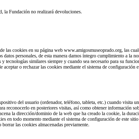
d, la Fundación no realizará devoluciones.
e las cookies en su página web www.amigosmuseoprado.org, las cuales 
los datos personales, de esta manera damos íntegro cumplimiento a la no
 y tecnologías similares siempre y cuando sea necesario para su funcion
e aceptar o rechazar las cookies mediante el sistema de configuración e
positivo del usuario (ordenador, teléfono, tableta, etc.) cuando visita
ra reconocerlo en posteriores visitas, así como obtener información so
cena la dirección/dominio de la web que ha creado la cookie, la duració
okies en todo momento mediante el sistema de configuración de este sit
o borrar las cookies almacenadas previamente.