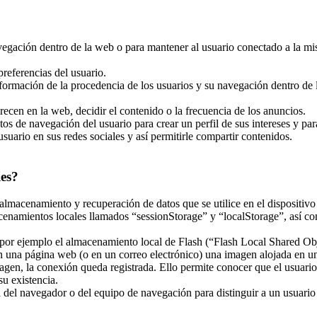
navegación dentro de la web o para mantener al usuario conectado a la mi
referencias del usuario.
nformación de la procedencia de los usuarios y su navegación dentro de la
recen en la web, decidir el contenido o la frecuencia de los anuncios.
tos de navegación del usuario para crear un perfil de sus intereses y pa
usuario en sus redes sociales y así permitirle compartir contenidos.
ies?
almacenamiento y recuperación de datos que se utilice en el dispositivo
enamientos locales llamados “sessionStorage” y “localStorage”, así co
r ejemplo el almacenamiento local de Flash (“Flash Local Shared Objec
 en una página web (o en un correo electrónico) una imagen alojada en 
magen, la conexión queda registrada. Ello permite conocer que el usuari
u existencia.
el navegador o del equipo de navegación para distinguir a un usuario en