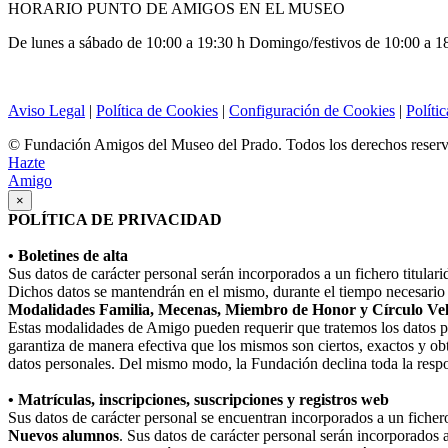
HORARIO PUNTO DE AMIGOS EN EL MUSEO
De lunes a sábado de 10:00 a 19:30 h Domingo/festivos de 10:00 a 1
Aviso Legal
|
Política de Cookies
|
Configuración de Cookies
|
Políti
© Fundación Amigos del Museo del Prado. Todos los derechos reser
Hazte
Amigo
×
POLÍTICA DE PRIVACIDAD
• Boletines de alta
Sus datos de carácter personal serán incorporados a un fichero titula
Dichos datos se mantendrán en el mismo, durante el tiempo necesario p
Modalidades Familia, Mecenas, Miembro de Honor y Círculo Ve
Estas modalidades de Amigo pueden requerir que tratemos los datos perso
garantiza de manera efectiva que los mismos son ciertos, exactos y obt
datos personales. Del mismo modo, la Fundación declina toda la respo
• Matrículas, inscripciones, suscripciones y registros web
Sus datos de carácter personal se encuentran incorporados a un fiche
Nuevos alumnos
. Sus datos de carácter personal serán incorporados 