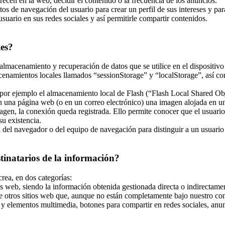
recen en la web, decidir el contenido o la frecuencia de los anuncios.
tos de navegación del usuario para crear un perfil de sus intereses y pa
usuario en sus redes sociales y así permitirle compartir contenidos.
ies?
almacenamiento y recuperación de datos que se utilice en el dispositivo
enamientos locales llamados “sessionStorage” y “localStorage”, así co
r ejemplo el almacenamiento local de Flash (“Flash Local Shared Objec
 en una página web (o en un correo electrónico) una imagen alojada en 
magen, la conexión queda registrada. Ello permite conocer que el usuari
u existencia.
el navegador o del equipo de navegación para distinguir a un usuario en
stinatarios de la información?
crea, en dos categorías:
s web, siendo la información obtenida gestionada directa o indirectamen
e otros sitios web que, aunque no están completamente bajo nuestro con
y elementos multimedia, botones para compartir en redes sociales, anunci