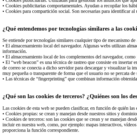
• Cookies publicitarias. Utilizadas para gestionar los anuncios que apa
• Cookies publicitarias comportamentales. Ayudan a recopilar los hábi
• Cookies para compartición social. Son necesarias para identificar al 
¿Qué entendemos por tecnologías similares a las cook
Se entiende por tecnologías similares cualquier tipo de mecanismo de 
• El almacenamiento local del navegador. Algunas webs utilizan almac
información.
• El almacenamiento local de los complementos del navegador, como po
• El “web beacon” es una técnica de rastreo que consiste en insertar
de correo se conecta a dicho servidor para descargar y visualizar la i
muy pequeña o transparente de forma que el usuario no se percata de s
• Las técnicas de “fingerprinting” que combinan información obtenida d
¿Qué son las cookies de terceros? ¿Quiénes son los de
Las cookies de esta web se pueden clasificar, en función de quién las 
• Cookies propias: se crean y manejan desde nuestros sitios y dominio
• Cookies de terceros: son las cookies que se crean y se manejan desd
incluir en nuestra web, como, por ejemplo: mapas interactivos, vídeos 
proporciona la función correspondiente.