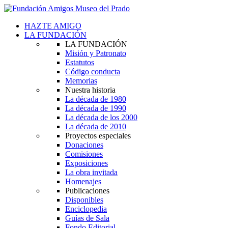
HAZTE AMIGO
LA FUNDACIÓN
LA FUNDACIÓN
Misión y Patronato
Estatutos
Código conducta
Memorias
Nuestra historia
La década de 1980
La década de 1990
La década de los 2000
La década de 2010
Proyectos especiales
Donaciones
Comisiones
Exposiciones
La obra invitada
Homenajes
Publicaciones
Disponibles
Enciclopedia
Guías de Sala
Fondo Editorial