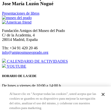
Jose María Luzón Nogué
Presentaciones de libros
Fundación Amigos del Museo del Prado
C/ de la Academia, 4
28014 Madrid, España
Tfn: +34 91 420 20 46
info@amigosmuseoprado.org
CALENDARIO DE ACTIVIDADES
YOUTUBE
HORARIO DE LA SEDE
De lunes a viernes de 10:00 a 14:00 h
AGOSTO: cerrado del 3 al 21
Al hacer clic en “Aceptar todas las cookies”, usted acepta que las
cookies se guarden en su dispositivo para mejorar la navegación
HORARIO PUNTO DE AMIGOS EN EL MUSEO
del sitio, analizar el uso del mismo, y colaborar con nuestros
estudios para marketing.
De lunes a sábado de 10:00 a 19:30 h Domingo/festivos de 10:00 a