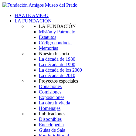
HAZTE AMIGO
LA FUNDACIÓN
LA FUNDACIÓN
Misión y Patronato
Estatutos
Código conducta
Memorias
Nuestra historia
La década de 1980
La década de 1990
La década de los 2000
La década de 2010
Proyectos especiales
Donaciones
Comisiones
Exposiciones
La obra invitada
Homenajes
Publicaciones
Disponibles
Enciclopedia
Guías de Sala
Fondo Editorial