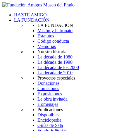
HAZTE AMIGO
LA FUNDACIÓN
LA FUNDACIÓN
Misión y Patronato
Estatutos
Código conducta
Memorias
Nuestra historia
La década de 1980
La década de 1990
La década de los 2000
La década de 2010
Proyectos especiales
Donaciones
Comisiones
Exposiciones
La obra invitada
Homenajes
Publicaciones
Disponibles
Enciclopedia
Guías de Sala
Fondo Editorial