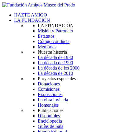
HAZTE AMIGO
LA FUNDACIÓN
LA FUNDACIÓN
Misión y Patronato
Estatutos
Código conducta
Memorias
Nuestra historia
La década de 1980
La década de 1990
La década de los 2000
La década de 2010
Proyectos especiales
Donaciones
Comisiones
Exposiciones
La obra invitada
Homenajes
Publicaciones
Disponibles
Enciclopedia
Guías de Sala
Fondo Editorial