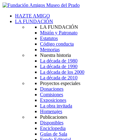
HAZTE AMIGO
LA FUNDACIÓN
LA FUNDACIÓN
Misión y Patronato
Estatutos
Código conducta
Memorias
Nuestra historia
La década de 1980
La década de 1990
La década de los 2000
La década de 2010
Proyectos especiales
Donaciones
Comisiones
Exposiciones
La obra invitada
Homenajes
Publicaciones
Disponibles
Enciclopedia
Guías de Sala
Fondo Editorial