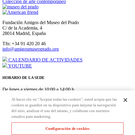
Colección de arte contemporáneo
Fundación Amigos del Museo del Prado
C/ de la Academia, 4
28014 Madrid, España
Tfn: +34 91 420 20 46
info@amigosmuseoprado.org
CALENDARIO DE ACTIVIDADES
YOUTUBE
HORARIO DE LA SEDE
De lunes a viernes de 10:00 a 14:00 h
AGOSTO: cerrado del 3 al 21
Al hacer clic en “Aceptar todas las cookies”, usted acepta que las
cookies se guarden en su dispositivo para mejorar la navegación
HORARIO PUNTO DE AMIGOS EN EL MUSEO
del sitio, analizar el uso del mismo, y colaborar con nuestros
estudios para marketing.
De lunes a sábado de 10:00 a 19:30 h Domingo/festivos de 10:00 a
18:30 h
Configuración de cookies
Hazte