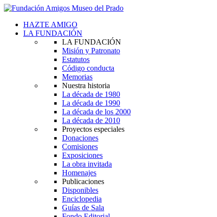
HAZTE AMIGO
LA FUNDACIÓN
LA FUNDACIÓN
Misión y Patronato
Estatutos
Código conducta
Memorias
Nuestra historia
La década de 1980
La década de 1990
La década de los 2000
La década de 2010
Proyectos especiales
Donaciones
Comisiones
Exposiciones
La obra invitada
Homenajes
Publicaciones
Disponibles
Enciclopedia
Guías de Sala
Fondo Editorial