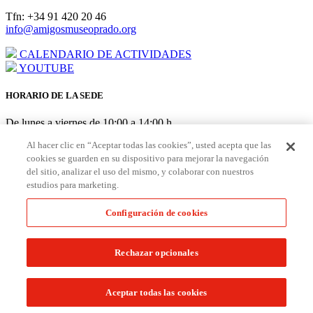
Tfn: +34 91 420 20 46
info@amigosmuseoprado.org
CALENDARIO DE ACTIVIDADES
YOUTUBE
HORARIO DE LA SEDE
De lunes a viernes de 10:00 a 14:00 h
AGOSTO: cerrado del 3 al 21
Al hacer clic en “Aceptar todas las cookies”, usted acepta que las
cookies se guarden en su dispositivo para mejorar la navegación
HORARIO PUNTO DE AMIGOS EN EL MUSEO
del sitio, analizar el uso del mismo, y colaborar con nuestros
estudios para marketing.
De lunes a sábado de 10:00 a 19:30 h Domingo/festivos de 10:00 a
18:30 h
Configuración de cookies
Hazte
Amigo
Aviso Legal
|
Política de Cookies
|
Configuración de Cookies
|
Rechazar opcionales
Políticas de Privacidad y Devolución
© Fundación Amigos del Museo del Prado. Todos los derechos
Aceptar todas las cookies
reservados