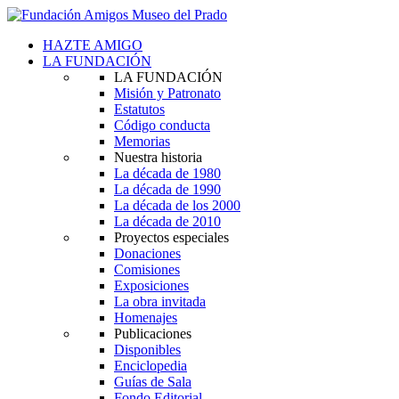
HAZTE AMIGO
LA FUNDACIÓN
LA FUNDACIÓN
Misión y Patronato
Estatutos
Código conducta
Memorias
Nuestra historia
La década de 1980
La década de 1990
La década de los 2000
La década de 2010
Proyectos especiales
Donaciones
Comisiones
Exposiciones
La obra invitada
Homenajes
Publicaciones
Disponibles
Enciclopedia
Guías de Sala
Fondo Editorial