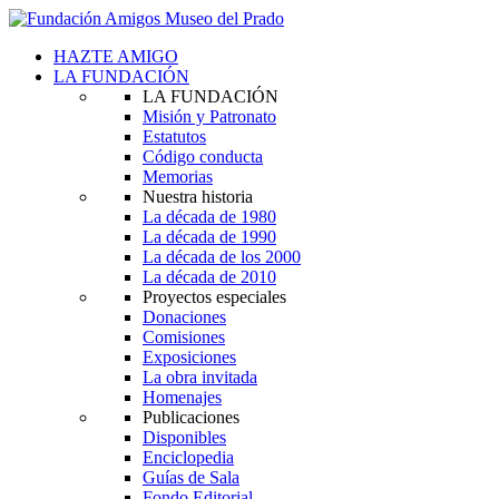
HAZTE AMIGO
LA FUNDACIÓN
LA FUNDACIÓN
Misión y Patronato
Estatutos
Código conducta
Memorias
Nuestra historia
La década de 1980
La década de 1990
La década de los 2000
La década de 2010
Proyectos especiales
Donaciones
Comisiones
Exposiciones
La obra invitada
Homenajes
Publicaciones
Disponibles
Enciclopedia
Guías de Sala
Fondo Editorial