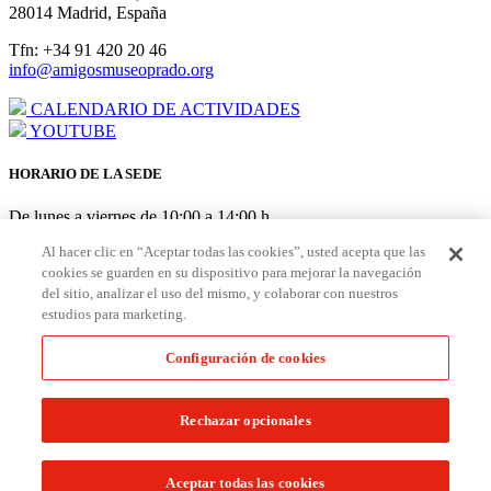
28014 Madrid, España
Tfn: +34 91 420 20 46
info@amigosmuseoprado.org
CALENDARIO DE ACTIVIDADES
YOUTUBE
HORARIO DE LA SEDE
De lunes a viernes de 10:00 a 14:00 h
AGOSTO: cerrado del 3 al 21
Al hacer clic en “Aceptar todas las cookies”, usted acepta que las
cookies se guarden en su dispositivo para mejorar la navegación
HORARIO PUNTO DE AMIGOS EN EL MUSEO
del sitio, analizar el uso del mismo, y colaborar con nuestros
estudios para marketing.
De lunes a sábado de 10:00 a 19:30 h Domingo/festivos de 10:00 a
18:30 h
Configuración de cookies
Hazte
Amigo
Aviso Legal
|
Política de Cookies
|
Configuración de Cookies
|
Rechazar opcionales
Políticas de Privacidad y Devolución
© Fundación Amigos del Museo del Prado. Todos los derechos
Aceptar todas las cookies