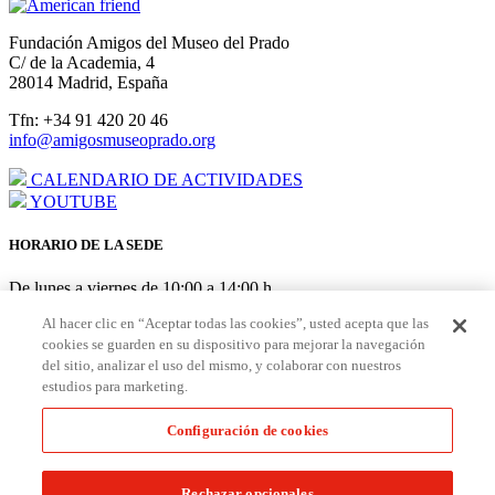
Fundación Amigos del Museo del Prado
C/ de la Academia, 4
28014 Madrid, España
Tfn: +34 91 420 20 46
info@amigosmuseoprado.org
CALENDARIO DE ACTIVIDADES
YOUTUBE
HORARIO DE LA SEDE
De lunes a viernes de 10:00 a 14:00 h
AGOSTO: cerrado del 3 al 21
Al hacer clic en “Aceptar todas las cookies”, usted acepta que las
cookies se guarden en su dispositivo para mejorar la navegación
HORARIO PUNTO DE AMIGOS EN EL MUSEO
del sitio, analizar el uso del mismo, y colaborar con nuestros
estudios para marketing.
De lunes a sábado de 10:00 a 19:30 h Domingo/festivos de 10:00 a
18:30 h
Configuración de cookies
Hazte
Amigo
Aviso Legal
|
Política de Cookies
|
Configuración de Cookies
|
Rechazar opcionales