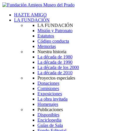
HAZTE AMIGO
LA FUNDACIÓN
LA FUNDACIÓN
Misión y Patronato
Estatutos
Código conducta
Memorias
Nuestra historia
La década de 1980
La década de 1990
La década de los 2000
La década de 2010
Proyectos especiales
Donaciones
Comisiones
Exposiciones
La obra invitada
Homenajes
Publicaciones
Disponibles
Enciclopedia
Guías de Sala
Fondo Editorial