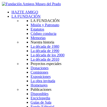
HAZTE AMIGO
LA FUNDACIÓN
LA FUNDACIÓN
Misión y Patronato
Estatutos
Código conducta
Memorias
Nuestra historia
La década de 1980
La década de 1990
La década de los 2000
La década de 2010
Proyectos especiales
Donaciones
Comisiones
Exposiciones
La obra invitada
Homenajes
Publicaciones
Disponibles
Enciclopedia
Guías de Sala
Fondo Editorial