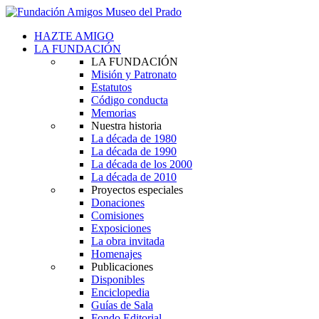
HAZTE AMIGO
LA FUNDACIÓN
LA FUNDACIÓN
Misión y Patronato
Estatutos
Código conducta
Memorias
Nuestra historia
La década de 1980
La década de 1990
La década de los 2000
La década de 2010
Proyectos especiales
Donaciones
Comisiones
Exposiciones
La obra invitada
Homenajes
Publicaciones
Disponibles
Enciclopedia
Guías de Sala
Fondo Editorial