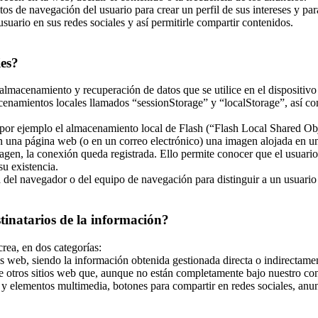
tos de navegación del usuario para crear un perfil de sus intereses y pa
usuario en sus redes sociales y así permitirle compartir contenidos.
ies?
almacenamiento y recuperación de datos que se utilice en el dispositivo
enamientos locales llamados “sessionStorage” y “localStorage”, así co
r ejemplo el almacenamiento local de Flash (“Flash Local Shared Objec
 en una página web (o en un correo electrónico) una imagen alojada en 
magen, la conexión queda registrada. Ello permite conocer que el usuari
u existencia.
el navegador o del equipo de navegación para distinguir a un usuario en
stinatarios de la información?
crea, en dos categorías:
s web, siendo la información obtenida gestionada directa o indirectamen
e otros sitios web que, aunque no están completamente bajo nuestro con
y elementos multimedia, botones para compartir en redes sociales, anunci