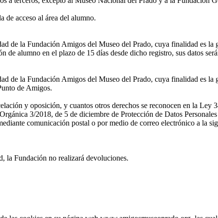
os a terceros, excepto al Museo Nacional del Prado y a la Fundación G
 de acceso al área del alumno.
ridad de la Fundación Amigos del Museo del Prado, cuya finalidad es la 
n de alumno en el plazo de 15 días desde dicho registro, sus datos ser
idad de la Fundación Amigos del Museo del Prado, cuya finalidad es la g
l Punto de Amigos.
ncelación y oposición, y cuantos otros derechos se reconocen en la Ley 3
rgánica 3/2018, de 5 de diciembre de Protección de Datos Personales y
diante comunicación postal o por medio de correo electrónico a la sig
d, la Fundación no realizará devoluciones.