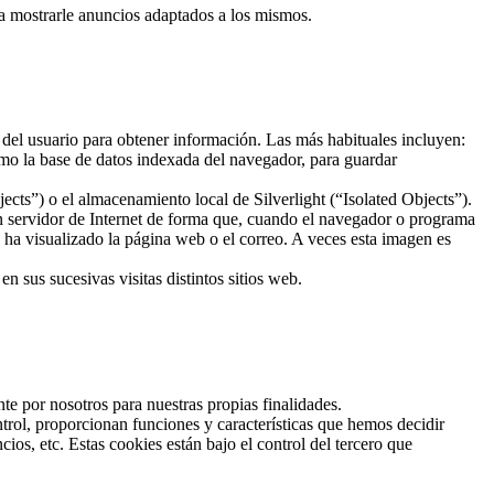
ra mostrarle anuncios adaptados a los mismos.
 del usuario para obtener información. Las más habituales incluyen:
mo la base de datos indexada del navegador, para guardar
ts”) o el almacenamiento local de Silverlight (“Isolated Objects”).
un servidor de Internet de forma que, cuando el navegador o programa
o ha visualizado la página web o el correo. A veces esta imagen es
 sus sucesivas visitas distintos sitios web.
te por nosotros para nuestras propias finalidades.
trol, proporcionan funciones y características que hemos decidir
os, etc. Estas cookies están bajo el control del tercero que