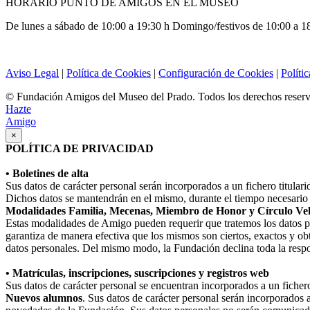
HORARIO PUNTO DE AMIGOS EN EL MUSEO
De lunes a sábado de 10:00 a 19:30 h Domingo/festivos de 10:00 a 1
Aviso Legal
|
Política de Cookies
|
Configuración de Cookies
|
Políti
© Fundación Amigos del Museo del Prado. Todos los derechos reser
Hazte
Amigo
×
POLÍTICA DE PRIVACIDAD
• Boletines de alta
Sus datos de carácter personal serán incorporados a un fichero titula
Dichos datos se mantendrán en el mismo, durante el tiempo necesario p
Modalidades Familia, Mecenas, Miembro de Honor y Círculo Ve
Estas modalidades de Amigo pueden requerir que tratemos los datos perso
garantiza de manera efectiva que los mismos son ciertos, exactos y obt
datos personales. Del mismo modo, la Fundación declina toda la respo
• Matrículas, inscripciones, suscripciones y registros web
Sus datos de carácter personal se encuentran incorporados a un fiche
Nuevos alumnos
. Sus datos de carácter personal serán incorporados 