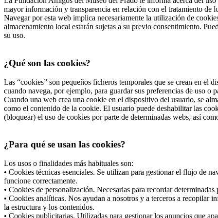
La Fundación Amigos del Museo del Prado le informa acerca del uso d
mayor información y transparencia en relación con el tratamiento de 
Navegar por esta web implica necesariamente la utilización de cookies
almacenamiento local estarán sujetas a su previo consentimiento. Pued
su uso.
¿Qué son las cookies?
Las “cookies” son pequeños ficheros temporales que se crean en el dis
cuando navega, por ejemplo, para guardar sus preferencias de uso o pa
Cuando una web crea una cookie en el dispositivo del usuario, se alma
como el contenido de la cookie. El usuario puede deshabilitar las co
(bloquear) el uso de cookies por parte de determinadas webs, así com
¿Para qué se usan las cookies?
Los usos o finalidades más habituales son:
• Cookies técnicas esenciales. Se utilizan para gestionar el flujo de 
funcione correctamente.
• Cookies de personalización. Necesarias para recordar determinadas p
• Cookies analíticas. Nos ayudan a nosotros y a terceros a recopilar i
la estructura y los contenidos.
• Cookies publicitarias. Utilizadas para gestionar los anuncios que apa