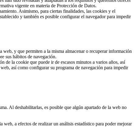
han sido revisadas y adaptadas a los requisitos y queremos ofrecer
rmativa vigente en materia de Protección de Datos.
amiento. Asimismo, para ciertas finalidades, las cookies y el
stablecido y también es posible configurar el navegador para impedir
 una web, y que permiten a la misma almacenar o recuperar información
bre sus hábitos de navegación.
n de la cookie que puede ir de escasos minutos a varios años, así
io web, así como configurar su programa de navegación para impedir
sma. Al deshabilitarlas, es posible que algún apartado de la web no
 web, a efectos de realizar un análisis estadístico para poder mejorar