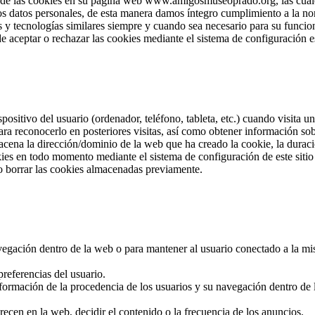
e las cookies en su página web www.amigosmuseoprado.org, las cuales 
los datos personales, de esta manera damos íntegro cumplimiento a la no
 y tecnologías similares siempre y cuando sea necesario para su funcion
e aceptar o rechazar las cookies mediante el sistema de configuración e
positivo del usuario (ordenador, teléfono, tableta, etc.) cuando visita
ra reconocerlo en posteriores visitas, así como obtener información so
cena la dirección/dominio de la web que ha creado la cookie, la duració
okies en todo momento mediante el sistema de configuración de este sit
o borrar las cookies almacenadas previamente.
navegación dentro de la web o para mantener al usuario conectado a la mi
referencias del usuario.
nformación de la procedencia de los usuarios y su navegación dentro de la
recen en la web, decidir el contenido o la frecuencia de los anuncios.