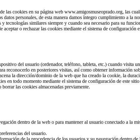
e las cookies en su página web www.amigosmuseoprado.org, las cuales 
los datos personales, de esta manera damos íntegro cumplimiento a la no
 y tecnologías similares siempre y cuando sea necesario para su funcion
e aceptar o rechazar las cookies mediante el sistema de configuración e
positivo del usuario (ordenador, teléfono, tableta, etc.) cuando visita
ra reconocerlo en posteriores visitas, así como obtener información so
cena la dirección/dominio de la web que ha creado la cookie, la duració
okies en todo momento mediante el sistema de configuración de este sit
o borrar las cookies almacenadas previamente.
navegación dentro de la web o para mantener al usuario conectado a la mi
referencias del usuario.
nformación de la procedencia de los usuarios y su navegación dentro de la