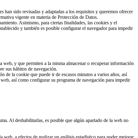
han sido revisadas y adaptadas a los requisitos y queremos ofrecer
rmativa vigente en materia de Protección de Datos.
amiento. Asimismo, para ciertas finalidades, las cookies y el
stablecido y también es posible configurar el navegador para impedir
 una web, y que permiten a la misma almacenar o recuperar información
bre sus hábitos de navegación.
n de la cookie que puede ir de escasos minutos a varios años, así
io web, así como configurar su programa de navegación para impedir
sma. Al deshabilitarlas, es posible que algún apartado de la web no
 web, a efectos de realizar un análisis estadístico para poder mejorar