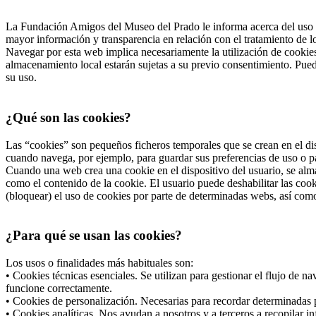
La Fundación Amigos del Museo del Prado le informa acerca del uso d
mayor información y transparencia en relación con el tratamiento de 
Navegar por esta web implica necesariamente la utilización de cookies
almacenamiento local estarán sujetas a su previo consentimiento. Pued
su uso.
¿Qué son las cookies?
Las “cookies” son pequeños ficheros temporales que se crean en el dis
cuando navega, por ejemplo, para guardar sus preferencias de uso o pa
Cuando una web crea una cookie en el dispositivo del usuario, se alma
como el contenido de la cookie. El usuario puede deshabilitar las co
(bloquear) el uso de cookies por parte de determinadas webs, así com
¿Para qué se usan las cookies?
Los usos o finalidades más habituales son:
• Cookies técnicas esenciales. Se utilizan para gestionar el flujo de 
funcione correctamente.
• Cookies de personalización. Necesarias para recordar determinadas p
• Cookies analíticas. Nos ayudan a nosotros y a terceros a recopilar i