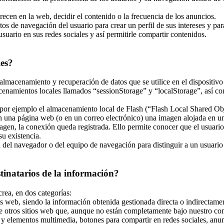
recen en la web, decidir el contenido o la frecuencia de los anuncios.
tos de navegación del usuario para crear un perfil de sus intereses y pa
usuario en sus redes sociales y así permitirle compartir contenidos.
ies?
almacenamiento y recuperación de datos que se utilice en el dispositivo
enamientos locales llamados “sessionStorage” y “localStorage”, así co
r ejemplo el almacenamiento local de Flash (“Flash Local Shared Objec
 en una página web (o en un correo electrónico) una imagen alojada en 
magen, la conexión queda registrada. Ello permite conocer que el usuari
u existencia.
el navegador o del equipo de navegación para distinguir a un usuario en
stinatarios de la información?
crea, en dos categorías:
s web, siendo la información obtenida gestionada directa o indirectamen
e otros sitios web que, aunque no están completamente bajo nuestro con
y elementos multimedia, botones para compartir en redes sociales, anunci