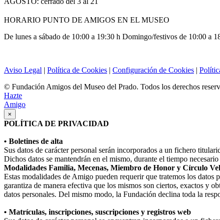
AGOSTO: cerrado del 3 al 21
HORARIO PUNTO DE AMIGOS EN EL MUSEO
De lunes a sábado de 10:00 a 19:30 h Domingo/festivos de 10:00 a 1
Aviso Legal
|
Política de Cookies
|
Configuración de Cookies
|
Políti
© Fundación Amigos del Museo del Prado. Todos los derechos reser
Hazte
Amigo
×
POLÍTICA DE PRIVACIDAD
• Boletines de alta
Sus datos de carácter personal serán incorporados a un fichero titula
Dichos datos se mantendrán en el mismo, durante el tiempo necesario p
Modalidades Familia, Mecenas, Miembro de Honor y Círculo Ve
Estas modalidades de Amigo pueden requerir que tratemos los datos perso
garantiza de manera efectiva que los mismos son ciertos, exactos y obt
datos personales. Del mismo modo, la Fundación declina toda la respo
• Matrículas, inscripciones, suscripciones y registros web