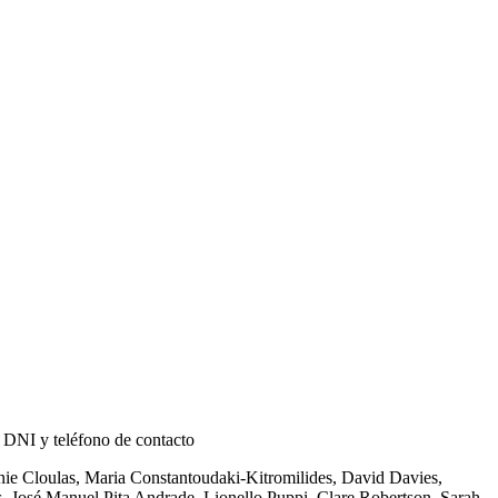
, DNI y teléfono de contacto
ie Cloulas, Maria Constantoudaki-Kitromilides, David Davies,
 José Manuel Pita Andrade, Lionello Puppi, Clare Robertson, Sarah