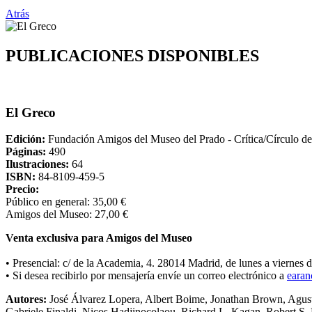
Atrás
PUBLICACIONES DISPONIBLES
El Greco
Edición:
Fundación Amigos del Museo del Prado - Crítica/Círculo de
Páginas:
490
Ilustraciones:
64
ISBN:
84-8109-459-5
Precio:
Público en general: 35,00 €
Amigos del Museo: 27,00 €
Venta exclusiva para Amigos del Museo
• Presencial: c/ de la Academia, 4. 28014 Madrid, de lunes a viernes 
• Si desea recibirlo por mensajería envíe un correo electrónico a
eara
Autores:
José Álvarez Lopera, Albert Boime, Jonathan Brown, Agust
Gabriele Finaldi, Nicos Hadjinocolaou, Richard L. Kagan, Robert S