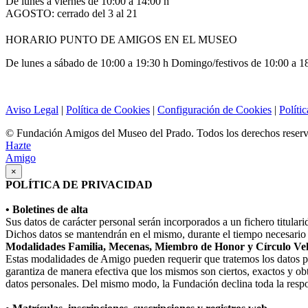
De lunes a viernes de 10:00 a 14:00 h
AGOSTO: cerrado del 3 al 21
HORARIO PUNTO DE AMIGOS EN EL MUSEO
De lunes a sábado de 10:00 a 19:30 h Domingo/festivos de 10:00 a 1
Aviso Legal
|
Política de Cookies
|
Configuración de Cookies
|
Políti
© Fundación Amigos del Museo del Prado. Todos los derechos reser
Hazte
Amigo
×
POLÍTICA DE PRIVACIDAD
• Boletines de alta
Sus datos de carácter personal serán incorporados a un fichero titula
Dichos datos se mantendrán en el mismo, durante el tiempo necesario p
Modalidades Familia, Mecenas, Miembro de Honor y Círculo Ve
Estas modalidades de Amigo pueden requerir que tratemos los datos perso
garantiza de manera efectiva que los mismos son ciertos, exactos y obt
datos personales. Del mismo modo, la Fundación declina toda la respo