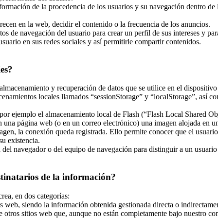
nformación de la procedencia de los usuarios y su navegación dentro de la
recen en la web, decidir el contenido o la frecuencia de los anuncios.
tos de navegación del usuario para crear un perfil de sus intereses y pa
usuario en sus redes sociales y así permitirle compartir contenidos.
ies?
almacenamiento y recuperación de datos que se utilice en el dispositivo
enamientos locales llamados “sessionStorage” y “localStorage”, así co
r ejemplo el almacenamiento local de Flash (“Flash Local Shared Objec
 en una página web (o en un correo electrónico) una imagen alojada en 
magen, la conexión queda registrada. Ello permite conocer que el usuari
u existencia.
el navegador o del equipo de navegación para distinguir a un usuario en
stinatarios de la información?
crea, en dos categorías:
s web, siendo la información obtenida gestionada directa o indirectamen
e otros sitios web que, aunque no están completamente bajo nuestro con