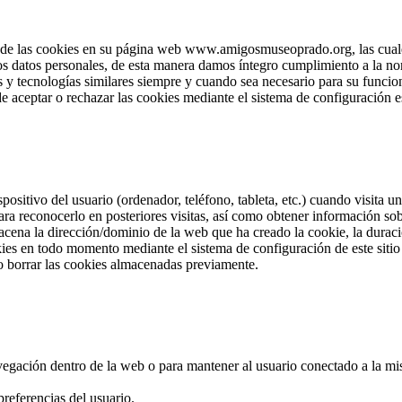
e las cookies en su página web www.amigosmuseoprado.org, las cuales 
los datos personales, de esta manera damos íntegro cumplimiento a la no
 y tecnologías similares siempre y cuando sea necesario para su funcion
e aceptar o rechazar las cookies mediante el sistema de configuración e
positivo del usuario (ordenador, teléfono, tableta, etc.) cuando visita
ra reconocerlo en posteriores visitas, así como obtener información so
cena la dirección/dominio de la web que ha creado la cookie, la duració
okies en todo momento mediante el sistema de configuración de este sit
o borrar las cookies almacenadas previamente.
navegación dentro de la web o para mantener al usuario conectado a la mi
referencias del usuario.