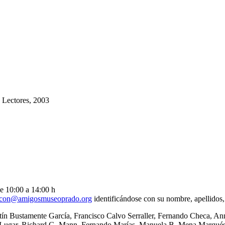
 Lectores, 2003
de 10:00 a 14:00 h
ncon@amigosmuseoprado.org
identificándose con su nombre, apellidos
ín Bustamente García, Francisco Calvo Serraller, Fernando Checa, Ann
. Lugar, Richard G. Mann, Fernando Marías, Manuela B. Mena Marqués,