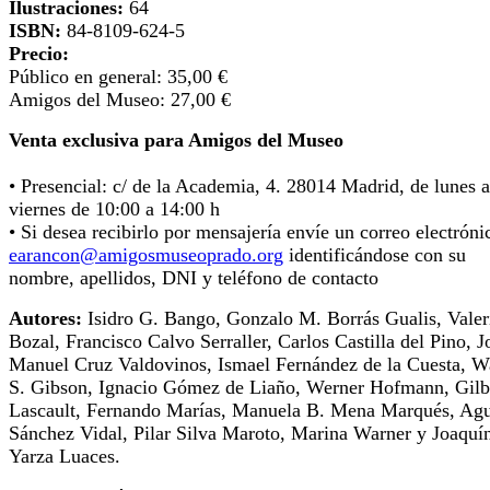
Ilustraciones:
64
ISBN:
84-8109-624-5
Precio:
Público en general: 35,00 €
Amigos del Museo: 27,00 €
Venta exclusiva para Amigos del Museo
• Presencial: c/ de la Academia, 4. 28014 Madrid, de lunes a
viernes de 10:00 a 14:00 h
• Si desea recibirlo por mensajería envíe un correo electróni
earancon@amigosmuseoprado.org
identificándose con su
nombre, apellidos, DNI y teléfono de contacto
Autores:
Isidro G. Bango, Gonzalo M. Borrás Gualis, Valer
Bozal, Francisco Calvo Serraller, Carlos Castilla del Pino, J
Manuel Cruz Valdovinos, Ismael Fernández de la Cuesta, W
S. Gibson, Ignacio Gómez de Liaño, Werner Hofmann, Gilb
Lascault, Fernando Marías, Manuela B. Mena Marqués, Agu
Sánchez Vidal, Pilar Silva Maroto, Marina Warner y Joaquí
Yarza Luaces.