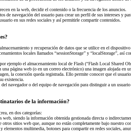
recen en la web, decidir el contenido o la frecuencia de los anuncios.
tos de navegación del usuario para crear un perfil de sus intereses y pa
usuario en sus redes sociales y así permitirle compartir contenidos.
ies?
almacenamiento y recuperación de datos que se utilice en el dispositivo
enamientos locales llamados “sessionStorage” y “localStorage”, así co
r ejemplo el almacenamiento local de Flash (“Flash Local Shared Objec
 en una página web (o en un correo electrónico) una imagen alojada en 
magen, la conexión queda registrada. Ello permite conocer que el usuari
u existencia.
el navegador o del equipo de navegación para distinguir a un usuario en
stinatarios de la información?
crea, en dos categorías:
s web, siendo la información obtenida gestionada directa o indirectamen
e otros sitios web que, aunque no están completamente bajo nuestro con
y elementos multimedia, botones para compartir en redes sociales, anunci