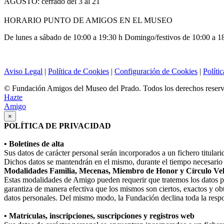
AGOSTO: cerrado del 3 al 21
HORARIO PUNTO DE AMIGOS EN EL MUSEO
De lunes a sábado de 10:00 a 19:30 h Domingo/festivos de 10:00 a 1
Aviso Legal
|
Política de Cookies
|
Configuración de Cookies
|
Políti
© Fundación Amigos del Museo del Prado. Todos los derechos reser
Hazte
Amigo
×
POLÍTICA DE PRIVACIDAD
• Boletines de alta
Sus datos de carácter personal serán incorporados a un fichero titula
Dichos datos se mantendrán en el mismo, durante el tiempo necesario p
Modalidades Familia, Mecenas, Miembro de Honor y Círculo Ve
Estas modalidades de Amigo pueden requerir que tratemos los datos perso
garantiza de manera efectiva que los mismos son ciertos, exactos y obt
datos personales. Del mismo modo, la Fundación declina toda la respo
• Matrículas, inscripciones, suscripciones y registros web