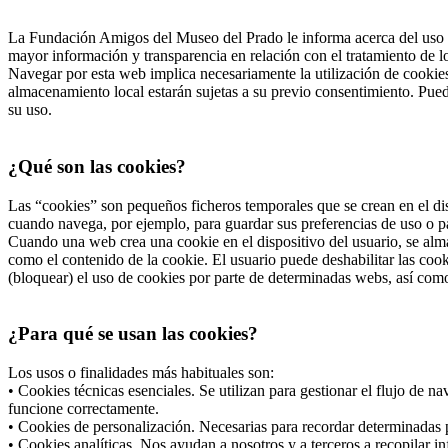
La Fundación Amigos del Museo del Prado le informa acerca del uso d
mayor información y transparencia en relación con el tratamiento de 
Navegar por esta web implica necesariamente la utilización de cookies
almacenamiento local estarán sujetas a su previo consentimiento. Pued
su uso.
¿Qué son las cookies?
Las “cookies” son pequeños ficheros temporales que se crean en el dis
cuando navega, por ejemplo, para guardar sus preferencias de uso o pa
Cuando una web crea una cookie en el dispositivo del usuario, se alma
como el contenido de la cookie. El usuario puede deshabilitar las co
(bloquear) el uso de cookies por parte de determinadas webs, así com
¿Para qué se usan las cookies?
Los usos o finalidades más habituales son:
• Cookies técnicas esenciales. Se utilizan para gestionar el flujo de 
funcione correctamente.
• Cookies de personalización. Necesarias para recordar determinadas p
• Cookies analíticas. Nos ayudan a nosotros y a terceros a recopilar i