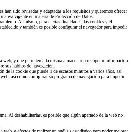
han sido revisadas y adaptadas a los requisitos y queremos ofrecer
rmativa vigente en materia de Protección de Datos.
amiento. Asimismo, para ciertas finalidades, las cookies y el
stablecido y también es posible configurar el navegador para impedir
 una web, y que permiten a la misma almacenar o recuperar información
bre sus hábitos de navegación.
n de la cookie que puede ir de escasos minutos a varios años, así
io web, así como configurar su programa de navegación para impedir
sma. Al deshabilitarlas, es posible que algún apartado de la web no
 web, a efectos de realizar un análisis estadístico para poder mejorar