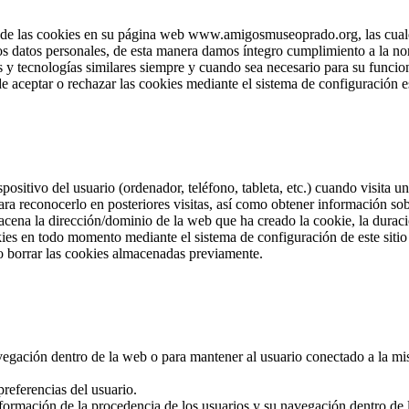
e las cookies en su página web www.amigosmuseoprado.org, las cuales 
los datos personales, de esta manera damos íntegro cumplimiento a la no
 y tecnologías similares siempre y cuando sea necesario para su funcion
e aceptar o rechazar las cookies mediante el sistema de configuración e
positivo del usuario (ordenador, teléfono, tableta, etc.) cuando visita
ra reconocerlo en posteriores visitas, así como obtener información so
cena la dirección/dominio de la web que ha creado la cookie, la duració
okies en todo momento mediante el sistema de configuración de este sit
o borrar las cookies almacenadas previamente.
navegación dentro de la web o para mantener al usuario conectado a la mi
referencias del usuario.
nformación de la procedencia de los usuarios y su navegación dentro de la