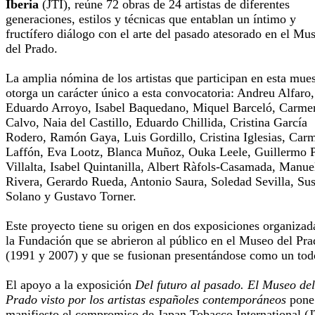
Iberia
(JTI), reúne 72 obras de 24 artistas de diferentes
generaciones, estilos y técnicas que entablan un íntimo y
fructífero diálogo con el arte del pasado atesorado en el Mu
del Prado.
La amplia nómina de los artistas que participan en esta mues
otorga un carácter único a esta convocatoria: Andreu Alfaro,
Eduardo Arroyo, Isabel Baquedano, Miquel Barceló, Carme
Calvo, Naia del Castillo, Eduardo Chillida, Cristina García
Rodero, Ramón Gaya, Luis Gordillo, Cristina Iglesias, Car
Laffón, Eva Lootz, Blanca Muñoz, Ouka Leele, Guillermo 
Villalta, Isabel Quintanilla, Albert Ràfols-Casamada, Manue
Rivera, Gerardo Rueda, Antonio Saura, Soledad Sevilla, Su
Solano y Gustavo Torner.
Este proyecto tiene su origen en dos exposiciones organizad
la Fundación que se abrieron al público en el Museo del Pr
(1991 y 2007) y que se fusionan presentándose como un tod
El apoyo a la exposición
Del futuro al pasado. El Museo del
Prado visto por los artistas españoles contemporáneos
pone
manifiesto el compromiso de Japan Tobacco International (J