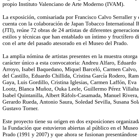
propio Instituto Valenciano de Arte Moderno (IVAM).
La exposición, comisariada por Francisco Calvo Serraller y
cuenta con la colaboración de Japan Tobacco International I
(JTI), reúne 72 obras de 24 artistas de diferentes generacion
estilos y técnicas que han entablado un íntimo y fructífero d
con el arte del pasado atesorado en el Museo del Prado.
La amplia nómina de artistas presentes en la muestra otorga
carácter único a esta convocatoria: Andreu Alfaro, Eduardo
Arroyo, Isabel Baquedano, Miquel Barceló, Carmen Calvo,
del Castillo, Eduardo Chillida, Cristina García Rodero, Ra
Gaya, Luis Gordillo, Cristina Iglesias, Carmen Laffón, Eva
Lootz, Blanca Muñoz, Ouka Leele, Guillermo Pérez Villalta
Isabel Quintanilla, Albert Ràfols-Casamada, Manuel Rivera,
Gerardo Rueda, Antonio Saura, Soledad Sevilla, Susana Sol
Gustavo Torner.
Este proyecto tiene su origen en dos exposiciones organizad
la Fundación que estuvieron abiertas al público en el Museo
Prado (1991 y 2007) y que ahora se fusionan presentándos