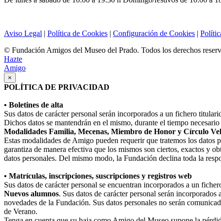
Aviso Legal
|
Política de Cookies
|
Configuración de Cookies
|
Políti
© Fundación Amigos del Museo del Prado. Todos los derechos reser
Hazte
Amigo
×
POLÍTICA DE PRIVACIDAD
• Boletines de alta
Sus datos de carácter personal serán incorporados a un fichero titula
Dichos datos se mantendrán en el mismo, durante el tiempo necesario p
Modalidades Familia, Mecenas, Miembro de Honor y Círculo Ve
Estas modalidades de Amigo pueden requerir que tratemos los datos perso
garantiza de manera efectiva que los mismos son ciertos, exactos y obt
datos personales. Del mismo modo, la Fundación declina toda la respo
• Matrículas, inscripciones, suscripciones y registros web
Sus datos de carácter personal se encuentran incorporados a un fiche
Nuevos alumnos
. Sus datos de carácter personal serán incorporados 
novedades de la Fundación. Sus datos personales no serán comunicad
de Verano.
Tenga en cuenta que su baja como Amigo del Museo supone la pérdida