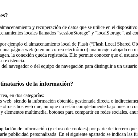
ies?
almacenamiento y recuperación de datos que se utilice en el dispositivo
enamientos locales llamados “sessionStorage” y “localStorage”, así co
r ejemplo el almacenamiento local de Flash (“Flash Local Shared Objec
 en una página web (o en un correo electrónico) una imagen alojada en 
magen, la conexión queda registrada. Ello permite conocer que el usuari
u existencia.
el navegador o del equipo de navegación para distinguir a un usuario en
stinatarios de la información?
crea, en dos categorías:
s web, siendo la información obtenida gestionada directa o indirectamen
e otros sitios web que, aunque no están completamente bajo nuestro con
y elementos multimedia, botones para compartir en redes sociales, anunci
ilación de información (y el uso de cookies) por parte del tercero que p
le publicidad personalizada. En el siguiente apartado se indican las fun