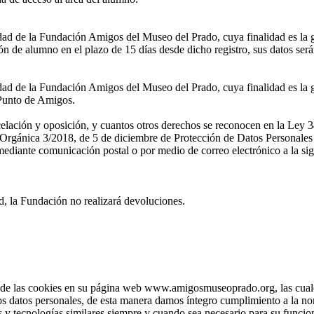
ridad de la Fundación Amigos del Museo del Prado, cuya finalidad es la 
n de alumno en el plazo de 15 días desde dicho registro, sus datos ser
idad de la Fundación Amigos del Museo del Prado, cuya finalidad es la g
l Punto de Amigos.
ncelación y oposición, y cuantos otros derechos se reconocen en la Ley 3
rgánica 3/2018, de 5 de diciembre de Protección de Datos Personales y
diante comunicación postal o por medio de correo electrónico a la sig
d, la Fundación no realizará devoluciones.
e las cookies en su página web www.amigosmuseoprado.org, las cuales 
los datos personales, de esta manera damos íntegro cumplimiento a la no
 y tecnologías similares siempre y cuando sea necesario para su funcion