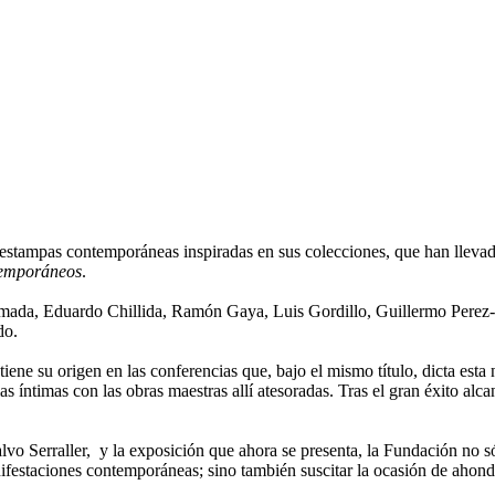
 estampas contemporáneas inspiradas en sus colecciones, que han llevado
ntemporáneos
.
mada, Eduardo Chillida, Ramón Gaya, Luis Gordillo, Guillermo Perez-
do.
ne su origen en las conferencias que, bajo el mismo título, dicta esta n
s íntimas con las obras maestras allí atesoradas. Tras el gran éxito al
Calvo Serraller, y la exposición que ahora se presenta, la Fundación no 
ifestaciones contemporáneas; sino también suscitar la ocasión de ahondar