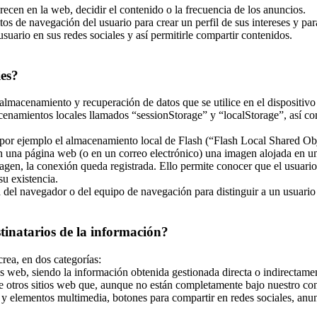
recen en la web, decidir el contenido o la frecuencia de los anuncios.
tos de navegación del usuario para crear un perfil de sus intereses y pa
usuario en sus redes sociales y así permitirle compartir contenidos.
ies?
almacenamiento y recuperación de datos que se utilice en el dispositivo
enamientos locales llamados “sessionStorage” y “localStorage”, así co
r ejemplo el almacenamiento local de Flash (“Flash Local Shared Objec
 en una página web (o en un correo electrónico) una imagen alojada en 
magen, la conexión queda registrada. Ello permite conocer que el usuari
u existencia.
el navegador o del equipo de navegación para distinguir a un usuario en
stinatarios de la información?
crea, en dos categorías:
s web, siendo la información obtenida gestionada directa o indirectamen
e otros sitios web que, aunque no están completamente bajo nuestro con
y elementos multimedia, botones para compartir en redes sociales, anunci