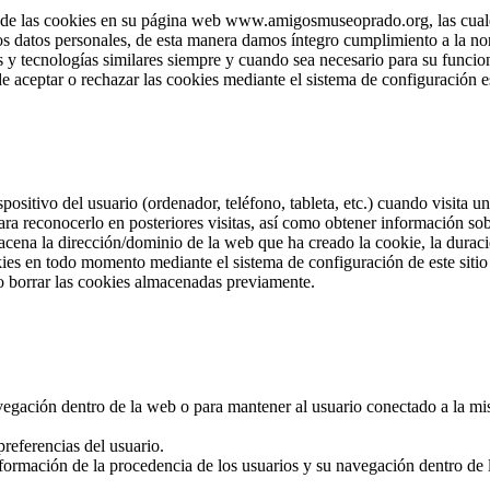
e las cookies en su página web www.amigosmuseoprado.org, las cuales 
los datos personales, de esta manera damos íntegro cumplimiento a la no
 y tecnologías similares siempre y cuando sea necesario para su funcion
e aceptar o rechazar las cookies mediante el sistema de configuración e
positivo del usuario (ordenador, teléfono, tableta, etc.) cuando visita
ra reconocerlo en posteriores visitas, así como obtener información so
cena la dirección/dominio de la web que ha creado la cookie, la duració
okies en todo momento mediante el sistema de configuración de este sit
o borrar las cookies almacenadas previamente.
navegación dentro de la web o para mantener al usuario conectado a la mi
referencias del usuario.
nformación de la procedencia de los usuarios y su navegación dentro de la