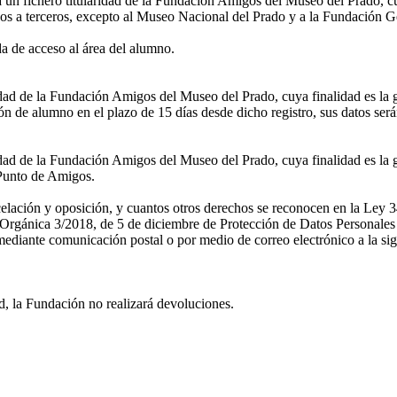
a un fichero titularidad de la Fundación Amigos del Museo del Prado, cu
os a terceros, excepto al Museo Nacional del Prado y a la Fundación G
 de acceso al área del alumno.
ridad de la Fundación Amigos del Museo del Prado, cuya finalidad es la 
n de alumno en el plazo de 15 días desde dicho registro, sus datos ser
idad de la Fundación Amigos del Museo del Prado, cuya finalidad es la g
l Punto de Amigos.
ncelación y oposición, y cuantos otros derechos se reconocen en la Ley 3
rgánica 3/2018, de 5 de diciembre de Protección de Datos Personales y
diante comunicación postal o por medio de correo electrónico a la sig
d, la Fundación no realizará devoluciones.