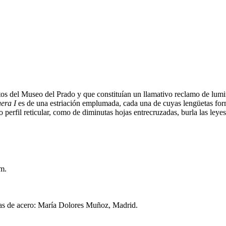
ratos del Museo del Prado y que constituían un llamativo reclamo de lum
era I
es de una estriación emplumada, cada una de cuyas lengüetas form
o perfil reticular, como de diminutas hojas entrecruzadas, burla las leyes
mm.
las de acero: María Dolores Muñoz, Madrid.