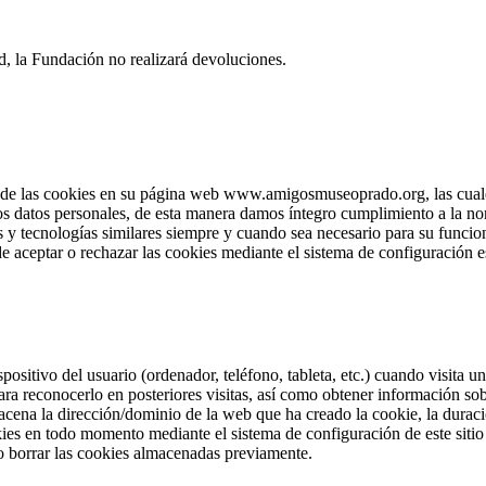
d, la Fundación no realizará devoluciones.
e las cookies en su página web www.amigosmuseoprado.org, las cuales 
los datos personales, de esta manera damos íntegro cumplimiento a la no
 y tecnologías similares siempre y cuando sea necesario para su funcion
e aceptar o rechazar las cookies mediante el sistema de configuración e
positivo del usuario (ordenador, teléfono, tableta, etc.) cuando visita
ra reconocerlo en posteriores visitas, así como obtener información so
cena la dirección/dominio de la web que ha creado la cookie, la duració
okies en todo momento mediante el sistema de configuración de este sit
o borrar las cookies almacenadas previamente.