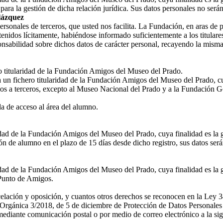
ara la gestión de dicha relación jurídica. Sus datos personales no ser
lázquez
nales de terceros, que usted nos facilita. La Fundación, en aras de prot
enidos lícitamente, habiéndose informado suficientemente a los titulares
nsabilidad sobre dichos datos de carácter personal, recayendo la misma
ro titularidad de la Fundación Amigos del Museo del Prado.
a un fichero titularidad de la Fundación Amigos del Museo del Prado, cu
os a terceros, excepto al Museo Nacional del Prado y a la Fundación G
 de acceso al área del alumno.
ridad de la Fundación Amigos del Museo del Prado, cuya finalidad es la 
n de alumno en el plazo de 15 días desde dicho registro, sus datos ser
idad de la Fundación Amigos del Museo del Prado, cuya finalidad es la g
l Punto de Amigos.
ncelación y oposición, y cuantos otros derechos se reconocen en la Ley 3
rgánica 3/2018, de 5 de diciembre de Protección de Datos Personales y
diante comunicación postal o por medio de correo electrónico a la sig