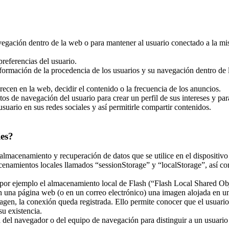
navegación dentro de la web o para mantener al usuario conectado a la mi
referencias del usuario.
nformación de la procedencia de los usuarios y su navegación dentro de la
recen en la web, decidir el contenido o la frecuencia de los anuncios.
tos de navegación del usuario para crear un perfil de sus intereses y pa
usuario en sus redes sociales y así permitirle compartir contenidos.
ies?
almacenamiento y recuperación de datos que se utilice en el dispositivo
enamientos locales llamados “sessionStorage” y “localStorage”, así co
r ejemplo el almacenamiento local de Flash (“Flash Local Shared Objec
 en una página web (o en un correo electrónico) una imagen alojada en 
magen, la conexión queda registrada. Ello permite conocer que el usuari
u existencia.
el navegador o del equipo de navegación para distinguir a un usuario en