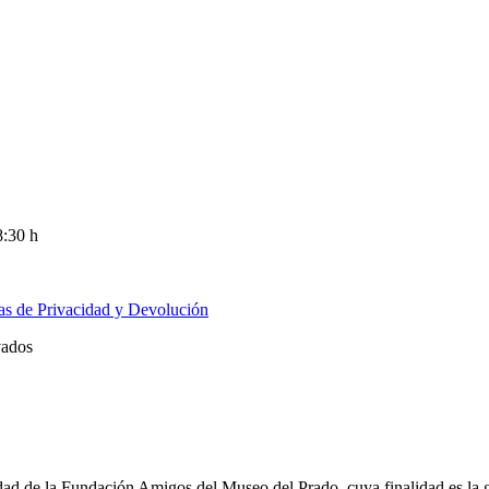
8:30 h
cas de Privacidad y Devolución
vados
ridad de la Fundación Amigos del Museo del Prado, cuya finalidad es la 