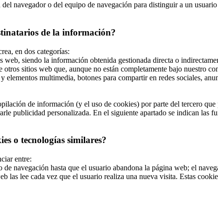
el navegador o del equipo de navegación para distinguir a un usuario en
stinatarios de la información?
crea, en dos categorías:
s web, siendo la información obtenida gestionada directa o indirectamen
e otros sitios web que, aunque no están completamente bajo nuestro con
y elementos multimedia, botones para compartir en redes sociales, anunci
ilación de información (y el uso de cookies) por parte del tercero que p
le publicidad personalizada. En el siguiente apartado se indican las fun
es o tecnologías similares?
ciar entre:
de navegación hasta que el usuario abandona la página web; el navegad
b las lee cada vez que el usuario realiza una nueva visita. Estas cook