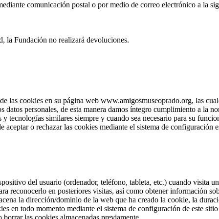
diante comunicación postal o por medio de correo electrónico a la sig
d, la Fundación no realizará devoluciones.
e las cookies en su página web www.amigosmuseoprado.org, las cuales 
los datos personales, de esta manera damos íntegro cumplimiento a la no
 y tecnologías similares siempre y cuando sea necesario para su funcion
e aceptar o rechazar las cookies mediante el sistema de configuración e
positivo del usuario (ordenador, teléfono, tableta, etc.) cuando visita
ra reconocerlo en posteriores visitas, así como obtener información so
cena la dirección/dominio de la web que ha creado la cookie, la duració
okies en todo momento mediante el sistema de configuración de este sit
o borrar las cookies almacenadas previamente.