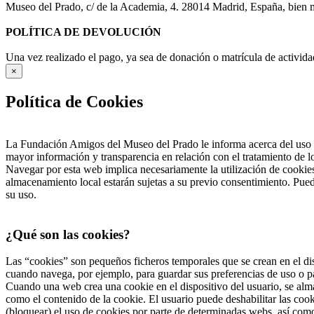
Museo del Prado, c/ de la Academia, 4. 28014 Madrid, España, bien me
POLÍTICA DE DEVOLUCIÓN
Una vez realizado el pago, ya sea de donación o matrícula de activida
×
Política de Cookies
La Fundación Amigos del Museo del Prado le informa acerca del uso d
mayor información y transparencia en relación con el tratamiento de 
Navegar por esta web implica necesariamente la utilización de cookies
almacenamiento local estarán sujetas a su previo consentimiento. Pued
su uso.
¿Qué son las cookies?
Las “cookies” son pequeños ficheros temporales que se crean en el dis
cuando navega, por ejemplo, para guardar sus preferencias de uso o pa
Cuando una web crea una cookie en el dispositivo del usuario, se alma
como el contenido de la cookie. El usuario puede deshabilitar las co
(bloquear) el uso de cookies por parte de determinadas webs, así com