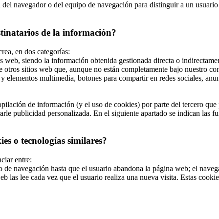
el navegador o del equipo de navegación para distinguir a un usuario en
stinatarios de la información?
crea, en dos categorías:
s web, siendo la información obtenida gestionada directa o indirectamen
e otros sitios web que, aunque no están completamente bajo nuestro con
y elementos multimedia, botones para compartir en redes sociales, anunci
ilación de información (y el uso de cookies) por parte del tercero que p
le publicidad personalizada. En el siguiente apartado se indican las fun
es o tecnologías similares?
ciar entre:
de navegación hasta que el usuario abandona la página web; el navegad
b las lee cada vez que el usuario realiza una nueva visita. Estas cook