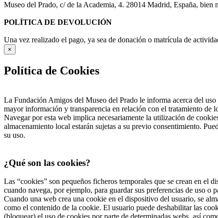
Museo del Prado, c/ de la Academia, 4. 28014 Madrid, España, bien me
POLÍTICA DE DEVOLUCIÓN
Una vez realizado el pago, ya sea de donación o matrícula de activida
×
Política de Cookies
La Fundación Amigos del Museo del Prado le informa acerca del uso d
mayor información y transparencia en relación con el tratamiento de 
Navegar por esta web implica necesariamente la utilización de cookies
almacenamiento local estarán sujetas a su previo consentimiento. Pued
su uso.
¿Qué son las cookies?
Las “cookies” son pequeños ficheros temporales que se crean en el dis
cuando navega, por ejemplo, para guardar sus preferencias de uso o pa
Cuando una web crea una cookie en el dispositivo del usuario, se alma
como el contenido de la cookie. El usuario puede deshabilitar las co
(bloquear) el uso de cookies por parte de determinadas webs, así com