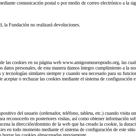
diante comunicación postal o por medio de correo electrónico a la sig
d, la Fundación no realizará devoluciones.
e las cookies en su página web www.amigosmuseoprado.org, las cuales 
los datos personales, de esta manera damos íntegro cumplimiento a la no
 y tecnologías similares siempre y cuando sea necesario para su funcion
e aceptar o rechazar las cookies mediante el sistema de configuración e
positivo del usuario (ordenador, teléfono, tableta, etc.) cuando visita
ra reconocerlo en posteriores visitas, así como obtener información so
cena la dirección/dominio de la web que ha creado la cookie, la duració
okies en todo momento mediante el sistema de configuración de este sit
o borrar las cookies almacenadas previamente.