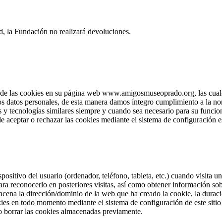
d, la Fundación no realizará devoluciones.
e las cookies en su página web www.amigosmuseoprado.org, las cuales 
los datos personales, de esta manera damos íntegro cumplimiento a la no
 y tecnologías similares siempre y cuando sea necesario para su funcion
e aceptar o rechazar las cookies mediante el sistema de configuración e
positivo del usuario (ordenador, teléfono, tableta, etc.) cuando visita
ra reconocerlo en posteriores visitas, así como obtener información so
cena la dirección/dominio de la web que ha creado la cookie, la duració
okies en todo momento mediante el sistema de configuración de este sit
o borrar las cookies almacenadas previamente.