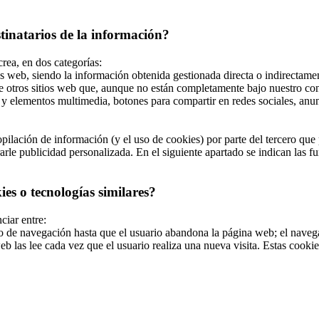
stinatarios de la información?
crea, en dos categorías:
s web, siendo la información obtenida gestionada directa o indirectamen
e otros sitios web que, aunque no están completamente bajo nuestro con
y elementos multimedia, botones para compartir en redes sociales, anunci
ilación de información (y el uso de cookies) por parte del tercero que p
le publicidad personalizada. En el siguiente apartado se indican las fun
es o tecnologías similares?
ciar entre:
de navegación hasta que el usuario abandona la página web; el navegad
b las lee cada vez que el usuario realiza una nueva visita. Estas cook