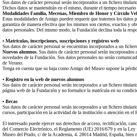
Sus datos de carácter personal serán incorporados a un fichero titula
Dichos datos se mantendrán en el mismo, durante el tiempo necesario p
Modalidades Familia, Mecenas, Miembro de Honor y Círculo Ve
Estas modalidades de Amigo pueden requerir que tratemos los datos perso
garantiza de manera efectiva que los mismos son ciertos, exactos y obt
datos personales. Del mismo modo, la Fundación declina toda la respo
• Matrículas, inscripciones, suscripciones y registros web
Sus datos de carácter personal se encuentran incorporados a un fiche
Nuevos alumnos
. Sus datos de carácter personal serán incorporados 
novedades de la Fundación. Sus datos personales no serán comunicad
de Verano.
Tenga en cuenta que su baja como Amigo del Museo supone la pérdida
• Registro en la web de nuevos alumnos
Sus datos de carácter personal serán incorporados a un fichero titula
página web de la Fundación y no formalice la matrícula en su condició
• Becas
Sus datos de carácter personal serán incorporados a un fichero titular
cursos, participación en la actividad de la institución o atención en e
El interesado puede ejercer sus derechos de acceso, rectificación, ca
del Comercio Electrónico, el Reglamento (UE) 2016/679 y en la Ley O
Museo del Prado, c/ de la Academia, 4. 28014 Madrid, España, bien me