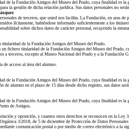
ridad de la Fundación Amigos del Museo del Prado, cuya finalidad es la 
ara la gestión de dicha relación jurídica. Sus datos personales no ser
lázquez
nales de terceros, que usted nos facilita. La Fundación, en aras de prot
enidos lícitamente, habiéndose informado suficientemente a los titulares
nsabilidad sobre dichos datos de carácter personal, recayendo la misma
ro titularidad de la Fundación Amigos del Museo del Prado.
a un fichero titularidad de la Fundación Amigos del Museo del Prado, cu
os a terceros, excepto al Museo Nacional del Prado y a la Fundación G
 de acceso al área del alumno.
ridad de la Fundación Amigos del Museo del Prado, cuya finalidad es la 
n de alumno en el plazo de 15 días desde dicho registro, sus datos ser
idad de la Fundación Amigos del Museo del Prado, cuya finalidad es la g
l Punto de Amigos.
ncelación y oposición, y cuantos otros derechos se reconocen en la Ley 3
rgánica 3/2018, de 5 de diciembre de Protección de Datos Personales y
diante comunicación postal o por medio de correo electrónico a la sig