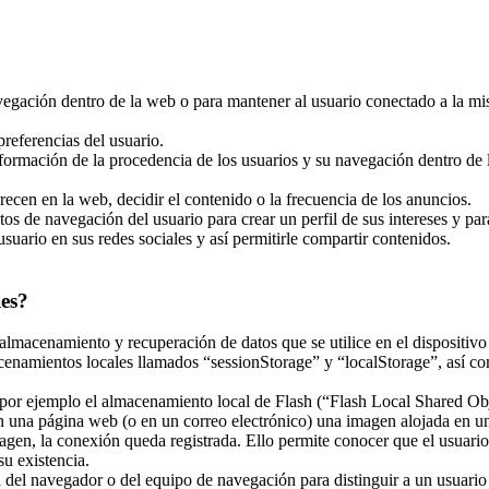
navegación dentro de la web o para mantener al usuario conectado a la mi
referencias del usuario.
nformación de la procedencia de los usuarios y su navegación dentro de la
recen en la web, decidir el contenido o la frecuencia de los anuncios.
tos de navegación del usuario para crear un perfil de sus intereses y pa
usuario en sus redes sociales y así permitirle compartir contenidos.
ies?
almacenamiento y recuperación de datos que se utilice en el dispositivo
enamientos locales llamados “sessionStorage” y “localStorage”, así co
r ejemplo el almacenamiento local de Flash (“Flash Local Shared Objec
 en una página web (o en un correo electrónico) una imagen alojada en 
magen, la conexión queda registrada. Ello permite conocer que el usuari
u existencia.
el navegador o del equipo de navegación para distinguir a un usuario en