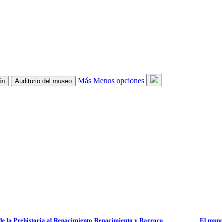
Más
Menos
opciones
ón
Auditorio del museo
de la Prehistoria al Renacimiento
Renacimiento y Barroco
El mun