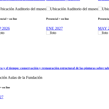
Auditorio del museo
Auditorio del museo
encial + on line
Presencial + on line
Presencia
P 2026
ENE 2027
MAY 2
 y el tiempo: conservación y restauración estructural de las pinturas sobre ta
Aulas de la Fundación
+ on line
27