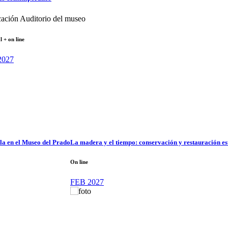
Auditorio del museo
l + on line
027
bla en el Museo del Prado
La madera y el tiempo: conservación y restauración est
On line
FEB 2027