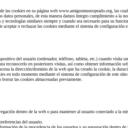
e las cookies en su página web www.amigosmuseoprado.org, las cuales 
los datos personales, de esta manera damos íntegro cumplimiento a la no
 y tecnologías similares siempre y cuando sea necesario para su funcion
e aceptar o rechazar las cookies mediante el sistema de configuración e
positivo del usuario (ordenador, teléfono, tableta, etc.) cuando visita
ra reconocerlo en posteriores visitas, así como obtener información so
cena la dirección/dominio de la web que ha creado la cookie, la duració
okies en todo momento mediante el sistema de configuración de este sit
o borrar las cookies almacenadas previamente.
navegación dentro de la web o para mantener al usuario conectado a la mi
referencias del usuario.
nformación de la procedencia de los usuarios y su navegación dentro de la