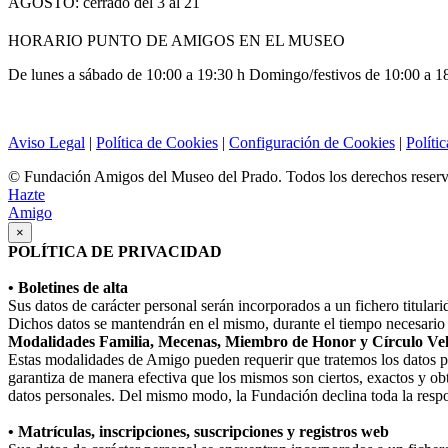
AGOSTO: cerrado del 3 al 21
HORARIO PUNTO DE AMIGOS EN EL MUSEO
De lunes a sábado de 10:00 a 19:30 h Domingo/festivos de 10:00 a 1
Aviso Legal
|
Política de Cookies
|
Configuración de Cookies
|
Políti
© Fundación Amigos del Museo del Prado. Todos los derechos reser
Hazte
Amigo
×
POLÍTICA DE PRIVACIDAD
• Boletines de alta
Sus datos de carácter personal serán incorporados a un fichero titula
Dichos datos se mantendrán en el mismo, durante el tiempo necesario p
Modalidades Familia, Mecenas, Miembro de Honor y Círculo Ve
Estas modalidades de Amigo pueden requerir que tratemos los datos perso
garantiza de manera efectiva que los mismos son ciertos, exactos y obt
datos personales. Del mismo modo, la Fundación declina toda la respo
• Matrículas, inscripciones, suscripciones y registros web