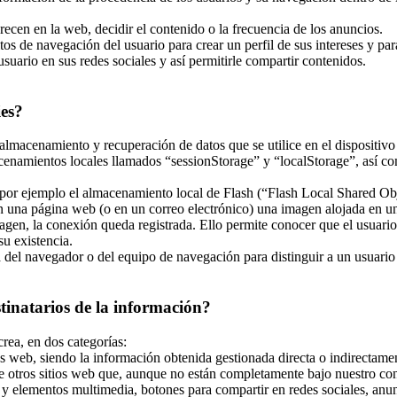
recen en la web, decidir el contenido o la frecuencia de los anuncios.
tos de navegación del usuario para crear un perfil de sus intereses y pa
usuario en sus redes sociales y así permitirle compartir contenidos.
ies?
almacenamiento y recuperación de datos que se utilice en el dispositivo
enamientos locales llamados “sessionStorage” y “localStorage”, así co
r ejemplo el almacenamiento local de Flash (“Flash Local Shared Objec
 en una página web (o en un correo electrónico) una imagen alojada en 
magen, la conexión queda registrada. Ello permite conocer que el usuari
u existencia.
el navegador o del equipo de navegación para distinguir a un usuario en
stinatarios de la información?
crea, en dos categorías:
s web, siendo la información obtenida gestionada directa o indirectamen
e otros sitios web que, aunque no están completamente bajo nuestro con
y elementos multimedia, botones para compartir en redes sociales, anunci