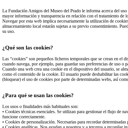
La Fundación Amigos del Museo del Prado le informa acerca del uso d
mayor información y transparencia en relación con el tratamiento de 
Navegar por esta web implica necesariamente la utilización de cookies
almacenamiento local estarán sujetas a su previo consentimiento. Pued
su uso.
¿Qué son las cookies?
Las “cookies” son pequeños ficheros temporales que se crean en el dis
cuando navega, por ejemplo, para guardar sus preferencias de uso o pa
Cuando una web crea una cookie en el dispositivo del usuario, se alma
como el contenido de la cookie. El usuario puede deshabilitar las co
(bloquear) el uso de cookies por parte de determinadas webs, así com
¿Para qué se usan las cookies?
Los usos o finalidades más habituales son:
• Cookies técnicas esenciales. Se utilizan para gestionar el flujo de 
funcione correctamente.
• Cookies de personalización. Necesarias para recordar determinadas p
• Cookies analíticas. Nos ayudan a nosotros y a terceros a recopilar i