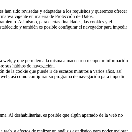
han sido revisadas y adaptadas a los requisitos y queremos ofrecer
rmativa vigente en materia de Protección de Datos.
amiento. Asimismo, para ciertas finalidades, las cookies y el
stablecido y también es posible configurar el navegador para impedir
 una web, y que permiten a la misma almacenar o recuperar información
bre sus hábitos de navegación.
n de la cookie que puede ir de escasos minutos a varios años, así
io web, así como configurar su programa de navegación para impedir
sma. Al deshabilitarlas, es posible que algún apartado de la web no
 web, a efectos de realizar un análisis estadístico para poder mejorar