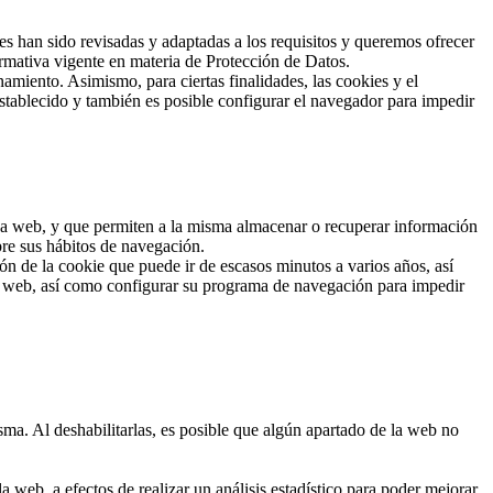
han sido revisadas y adaptadas a los requisitos y queremos ofrecer
rmativa vigente en materia de Protección de Datos.
amiento. Asimismo, para ciertas finalidades, las cookies y el
stablecido y también es posible configurar el navegador para impedir
 una web, y que permiten a la misma almacenar o recuperar información
bre sus hábitos de navegación.
n de la cookie que puede ir de escasos minutos a varios años, así
io web, así como configurar su programa de navegación para impedir
sma. Al deshabilitarlas, es posible que algún apartado de la web no
 web, a efectos de realizar un análisis estadístico para poder mejorar