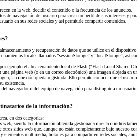
recen en la web, decidir el contenido o la frecuencia de los anuncios.
tos de navegación del usuario para crear un perfil de sus intereses y pa
usuario en sus redes sociales y así permitirle compartir contenidos.
ies?
almacenamiento y recuperación de datos que se utilice en el dispositivo
enamientos locales llamados “sessionStorage” y “localStorage”, así co
r ejemplo el almacenamiento local de Flash (“Flash Local Shared Objec
 en una página web (o en un correo electrónico) una imagen alojada en 
magen, la conexión queda registrada. Ello permite conocer que el usuari
u existencia.
el navegador o del equipo de navegación para distinguir a un usuario en
stinatarios de la información?
crea, en dos categorías:
s web, siendo la información obtenida gestionada directa o indirectamen
e otros sitios web que, aunque no están completamente bajo nuestro con
y elementos multimedia, botones para compartir en redes sociales, anunci