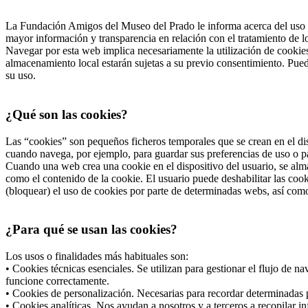
La Fundación Amigos del Museo del Prado le informa acerca del uso d
mayor información y transparencia en relación con el tratamiento de 
Navegar por esta web implica necesariamente la utilización de cookies
almacenamiento local estarán sujetas a su previo consentimiento. Pued
su uso.
¿Qué son las cookies?
Las “cookies” son pequeños ficheros temporales que se crean en el dis
cuando navega, por ejemplo, para guardar sus preferencias de uso o pa
Cuando una web crea una cookie en el dispositivo del usuario, se alma
como el contenido de la cookie. El usuario puede deshabilitar las co
(bloquear) el uso de cookies por parte de determinadas webs, así com
¿Para qué se usan las cookies?
Los usos o finalidades más habituales son:
• Cookies técnicas esenciales. Se utilizan para gestionar el flujo de 
funcione correctamente.
• Cookies de personalización. Necesarias para recordar determinadas p
• Cookies analíticas. Nos ayudan a nosotros y a terceros a recopilar i