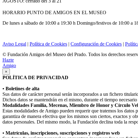
AGOSTO: cerrado del 3 al 21
HORARIO PUNTO DE AMIGOS EN EL MUSEO
De lunes a sábado de 10:00 a 19:30 h Domingo/festivos de 10:00 a 1
Aviso Legal
|
Política de Cookies
|
Configuración de Cookies
|
Políti
© Fundación Amigos del Museo del Prado. Todos los derechos reser
Hazte
Amigo
×
POLÍTICA DE PRIVACIDAD
• Boletines de alta
Sus datos de carácter personal serán incorporados a un fichero titula
Dichos datos se mantendrán en el mismo, durante el tiempo necesario p
Modalidades Familia, Mecenas, Miembro de Honor y Círculo Ve
Estas modalidades de Amigo pueden requerir que tratemos los datos perso
garantiza de manera efectiva que los mismos son ciertos, exactos y obt
datos personales. Del mismo modo, la Fundación declina toda la respo
• Matrículas, inscripciones, suscripciones y registros web