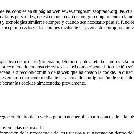
e las cookies en su página web www.amigosmuseoprado.org, las cuales 
los datos personales, de esta manera damos íntegro cumplimiento a la no
 y tecnologías similares siempre y cuando sea necesario para su funcion
e aceptar o rechazar las cookies mediante el sistema de configuración e
positivo del usuario (ordenador, teléfono, tableta, etc.) cuando visita
ra reconocerlo en posteriores visitas, así como obtener información so
cena la dirección/dominio de la web que ha creado la cookie, la duració
okies en todo momento mediante el sistema de configuración de este sit
o borrar las cookies almacenadas previamente.
navegación dentro de la web o para mantener al usuario conectado a la mi
referencias del usuario.
nformación de la procedencia de los usuarios y su navegación dentro de la